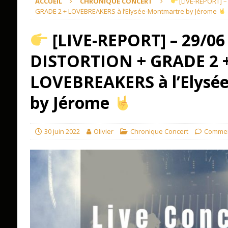
ACCUEIL
CHRONIQUE CONCERT
[LIVE-REPORT] –
GRADE 2 + LOVEBREAKERS à l’Elysée-Montmartre by Jérome
[LIVE-REPORT] – 29/06
DISTORTION + GRADE 2 
LOVEBREAKERS à l’Elysé
by Jérome
30 juin 2022
Olivier
Chronique Concert
Commen