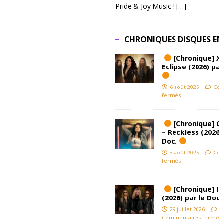
Pride & Joy Music !
[…]
CHRONIQUES DISQUES E
[Chronique] 
Eclipse (2026) pa
6 août 2026
C
fermés
[Chronique] 
– Reckless (2026
Doc.
3 août 2026
C
fermés
[Chronique] Ic
(2026) par le Do
29 juillet 2026
Commentaires fermé