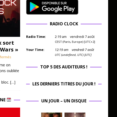
RADIO CLOCK
Radio Time:
2
:
19
am
vendredi 7 août
k sort
CEST (Paris, Europe) [UTC+2]
 Wars »
Your Time:
12
:
19
am
vendredi 7 août
UTC (undefined, UTC) [UTC]
fermés
mme on
TOP 5 DES AUDITEURS !
ions oubliée
 bloc.
[…]
LES DERNIERS TITRES DU JOUR !
INE
UN JOUR – UN DISQUE