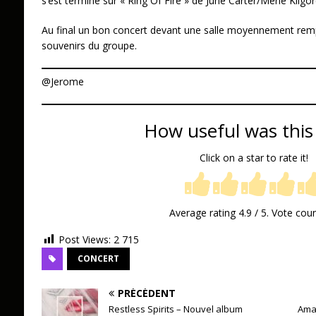
s’est terminé sur « Ring Of Fire » de June Carter/Merle Kilgo
Au final un bon concert devant une salle moyennement rempl
souvenirs du groupe.
@Jerome
How useful was this
Click on a star to rate it!
Average rating
4.9
/ 5. Vote cou
Post Views:
2 715
CONCERT
PRÉCÉDENT
Restless Spirits – Nouvel album
Ama