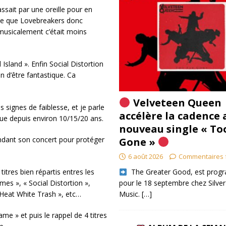
ssait par une oreille pour en
scène que Lovebreakers donc
 musicalement c’était moins
sland ». Enfin Social Distortion
n d’être fantastique. Ca
Velveteen Queen
 signes de faiblesse, et je parle
accélère la cadence 
ue depuis environ 10/15/20 ans.
nouveau single « To
endant son concert pour protéger
Gone »
6 août 2026
Commentaires 
​ The Greater Good, est pro
tres bien répartis entres les
pour le 18 septembre chez Silver
es », « Social Distortion »,
Music.
[…]
Heat White Trash », etc…
me » et puis le rappel de 4 titres