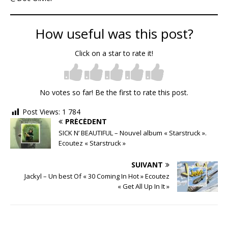
How useful was this post?
Click on a star to rate it!
No votes so far! Be the first to rate this post.
Post Views:
1 784
PRÉCÉDENT
SICK N’ BEAUTIFUL – Nouvel album « Starstruck ».
Ecoutez « Starstruck »
SUIVANT
Jackyl – Un best Of « 30 Coming In Hot » Ecoutez
« Get All Up In It »