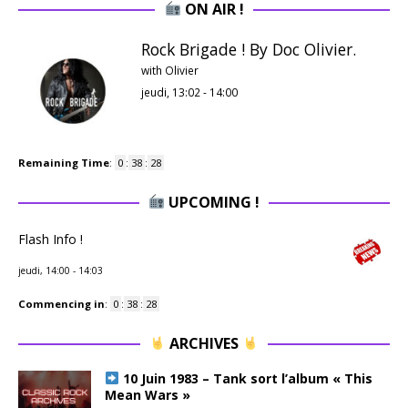
ON AIR !
Rock Brigade ! By Doc Olivier.
with Olivier
jeudi, 13:02
-
14:00
Remaining Time
:
0
:
38
:
28
UPCOMING !
Flash Info !
jeudi, 14:00
-
14:03
Commencing in
:
0
:
38
:
28
ARCHIVES
10 Juin 1983 – Tank sort l’album « This
Mean Wars »