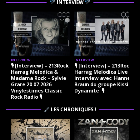
INTERVIEW
INTERVIEW
INTERVIEW
I
ock
🎙 [Interview] – 213Rock
🎙 [Interview] – 213Rock
Harrag Melodica &
Harrag Melodica Live
Madama Rock – Sylvie
interview avec Hannes
Grare 20 07 2026
Braun du groupe Kissin
Vinylestimes Classic
Dynamite 🎙
J
Rock Radio 🎙
LES CHRONIQUES !