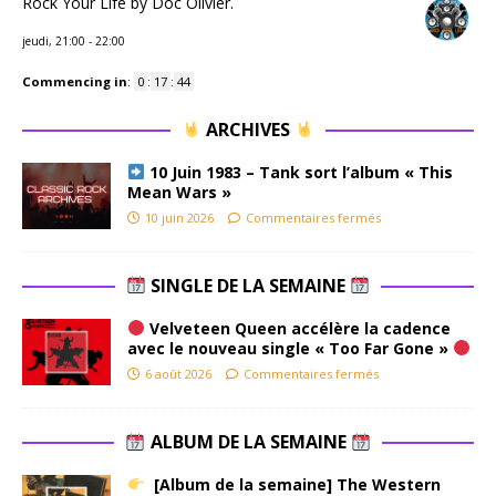
Rock Your Life by Doc Olivier.
jeudi, 21:00
-
22:00
Commencing in
:
0
:
17
:
43
ARCHIVES
10 Juin 1983 – Tank sort l’album « This
Mean Wars »
10 juin 2026
Commentaires fermés
SINGLE DE LA SEMAINE
Velveteen Queen accélère la cadence
avec le nouveau single « Too Far Gone »
6 août 2026
Commentaires fermés
ALBUM DE LA SEMAINE
[Album de la semaine] The Western