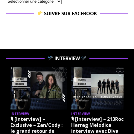
SUIVRE SUR FACEBOOK
INTERVIEW
INTERVIEW
INTERVIEW
I
🎙 [Interview] –
🎙 [Interview] – 213Rock
Exclusive – Zan/Cody :
Harrag Melodica
le grand retour de
interview avec Diva