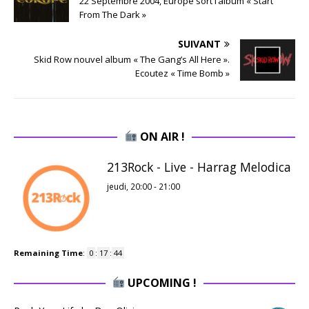
22 Septembre 2004, Europe sort l’album « Start
From The Dark »
SUIVANT
Skid Row nouvel album « The Gang’s All Here ».
Ecoutez « Time Bomb »
ON AIR !
213Rock - Live - Harrag Melodica
jeudi, 20:00
-
21:00
Remaining Time
:
0
:
17
:
43
UPCOMING !