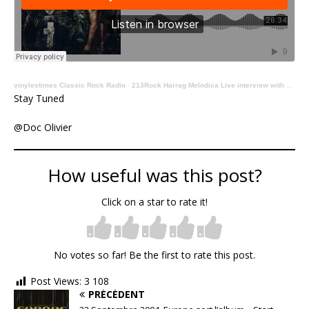
vinylestimes Classic Rock Radio
·
213Rock Harrag Melodica Live interview with Dan Baune of Devils Train 22 07 2022 New album Ashes and Bones in stores.
Stay Tuned
@Doc Olivier
How useful was this post?
Click on a star to rate it!
No votes so far! Be the first to rate this post.
Post Views:
3 108
PRÉCÉDENT