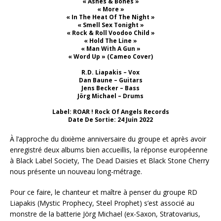
« Ashes & Bones »
« More »
« In The Heat Of The Night »
« Smell Sex Tonight »
« Rock & Roll Voodoo Child »
« Hold The Line »
« Man With A Gun »
« Word Up » (Cameo Cover)
R.D. Liapakis – Vox
Dan Baune – Guitars
Jens Becker – Bass
Jörg Michael – Drums
Label: ROAR ! Rock Of Angels Records
Date De Sortie: 24 Juin 2022
À l’approche du dixième anniversaire du groupe et après avoir
enregistré deux albums bien accueillis, la réponse européenne
à Black Label Society, The Dead Daisies et Black Stone Cherry
nous présente un nouveau long-métrage.
Pour ce faire, le chanteur et maître à penser du groupe RD
Liapakis (Mystic Prophecy, Steel Prophet) s’est associé au
monstre de la batterie Jörg Michael (ex-Saxon, Stratovarius,