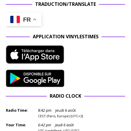
TRADUCTION/TRANSLATE
FR
APPLICATION VINYLESTIMES
RADIO CLOCK
Radio Time:
8
:
42
pm
jeudi 6 août
CEST (Paris, Europe) [UTC+2]
Your Time:
6
:
42
pm
jeudi 6 août
UTC (undefined, UTC) [UTC]