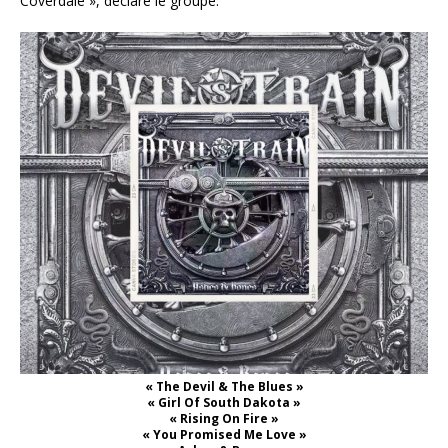
Coverdale », déclare le groupe.
« The Devil & The Blues »
« Girl Of South Dakota »
« Rising On Fire »
« You Promised Me Love »