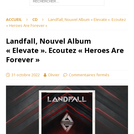
ACCUEIL
CD
Landfall, Nouvel Album « Elevate ». Ecoutez
« Heroes Are Forever »
Landfall, Nouvel Album
« Elevate ». Ecoutez « Heroes Are
Forever »
31 octobre 2022
Olivier
Commentaires fermés