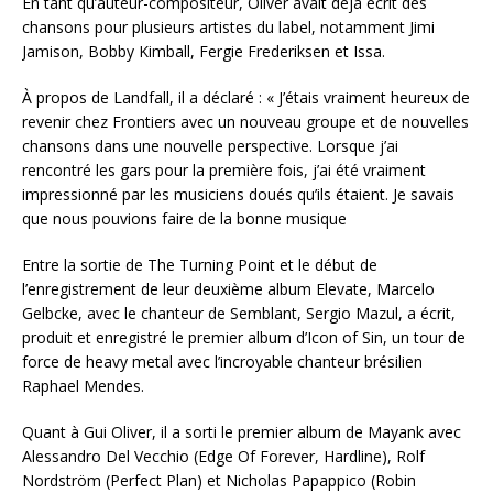
En tant qu’auteur-compositeur, Oliver avait déjà écrit des
chansons pour plusieurs artistes du label, notamment Jimi
Jamison, Bobby Kimball, Fergie Frederiksen et Issa.
À propos de Landfall, il a déclaré : « J’étais vraiment heureux de
revenir chez Frontiers avec un nouveau groupe et de nouvelles
chansons dans une nouvelle perspective. Lorsque j’ai
rencontré les gars pour la première fois, j’ai été vraiment
impressionné par les musiciens doués qu’ils étaient. Je savais
que nous pouvions faire de la bonne musique
Entre la sortie de The Turning Point et le début de
l’enregistrement de leur deuxième album Elevate, Marcelo
Gelbcke, avec le chanteur de Semblant, Sergio Mazul, a écrit,
produit et enregistré le premier album d’Icon of Sin, un tour de
force de heavy metal avec l’incroyable chanteur brésilien
Raphael Mendes.
Quant à Gui Oliver, il a sorti le premier album de Mayank avec
Alessandro Del Vecchio (Edge Of Forever, Hardline), Rolf
Nordström (Perfect Plan) et Nicholas Papappico (Robin