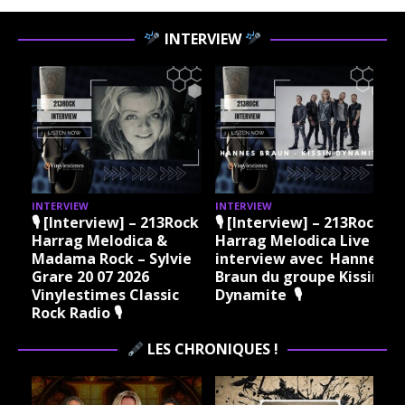
INTERVIEW
INTERVIEW
INTERVIEW
I
ock
🎙 [Interview] – 213Rock
🎙 [Interview] – 213Rock
Harrag Melodica &
Harrag Melodica Live
Madama Rock – Sylvie
interview avec Hannes
Grare 20 07 2026
Braun du groupe Kissin
Vinylestimes Classic
Dynamite 🎙
J
Rock Radio 🎙
LES CHRONIQUES !