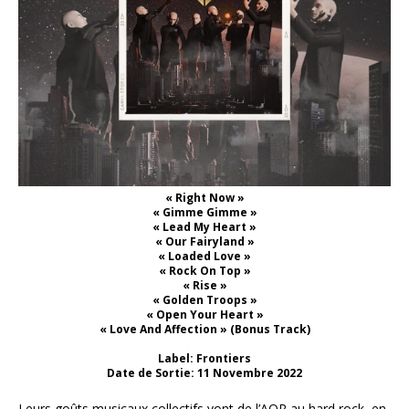
« Right Now »
« Gimme Gimme »
« Lead My Heart »
« Our Fairyland »
« Loaded Love »
« Rock On Top »
« Rise »
« Golden Troops »
« Open Your Heart »
« Love And Affection » (Bonus Track)
Label: Frontiers
Date de Sortie: 11 Novembre 2022
Leurs goûts musicaux collectifs vont de l’AOR au hard rock, en