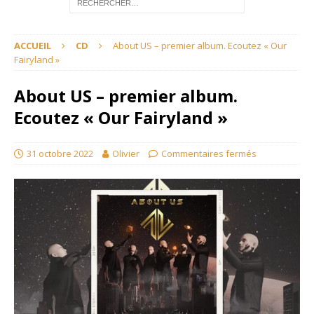
ACCUEIL
CD
About US – premier album. Ecoutez « Our
Fairyland »
About US – premier album.
Ecoutez « Our Fairyland »
31 octobre 2022
Olivier
Commentaires fermés