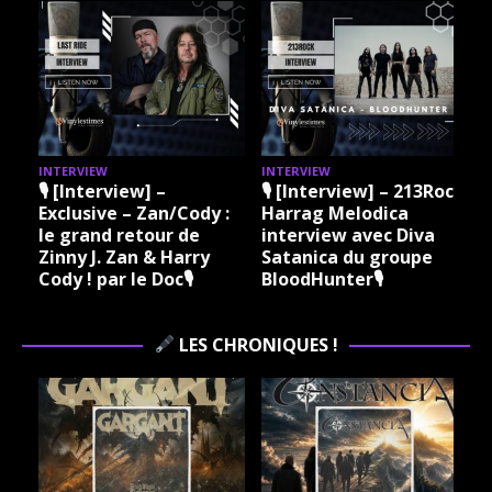
INTERVIEW
INTERVIEW
I
🎙 [Interview] –
🎙 [Interview] – 213Rock
Exclusive – Zan/Cody :
Harrag Melodica
le grand retour de
interview avec Diva
Zinny J. Zan & Harry
Satanica du groupe
Cody ! par le Doc🎙
BloodHunter🎙
LES CHRONIQUES !