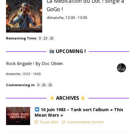
La Médication du Doc ! Single à
GoGo !
dimanche, 12:00
-
13:00
Remaining Time
:
0
:
23
:
24
UPCOMING !
Rock Brigade ! By Doc Olivier.
dimanche, 13:02
-
14:00
Commencing in
:
0
:
25
:
24
ARCHIVES
10 Juin 1983 – Tank sort l’album « This
Mean Wars »
10 juin 2026
Commentaires fermés