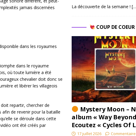
sage sonore différent, et peut-
La découverte de la semaine !
[…
mplexités jamais discernées
COUP DE COEU
 disponible dans les royaumes
t triomphe dans le royaume
ois, où toute lumière a été
ourageux chevalier doit donc se
ière et libérer les villageois
oit repartir, chercher de
Mystery Moon – N
fin de revenir pour la bataille
album « Way Beyond
e qu’elle se déroule dans cette
Ecoutez « Cycles Of 
 vidéo ont été créés par
17 juillet 2026
Commentaire