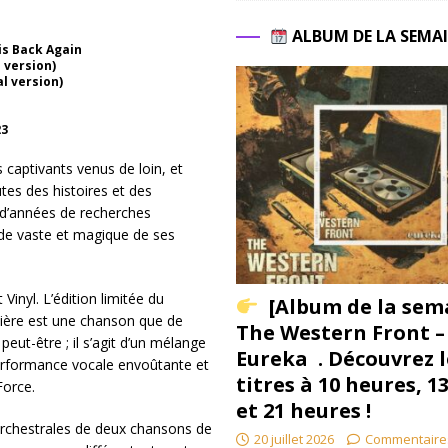
ALBUM DE LA SEMA
is Back Again
 version)
al version)
23
captivants venus de loin, et
es des histoires et des
 d’années de recherches
nde vaste et magique de ses
Vinyl. L’édition limitée du
[Album de la sem
ière est une chanson que de
The Western Front –
eut-être ; il s’agit d’un mélange
Eureka . Découvrez l
erformance vocale envoûtante et
titres à 10 heures, 1
Force.
et 21 heures !
orchestrales de deux chansons de
20 juillet 2026
Commentaire