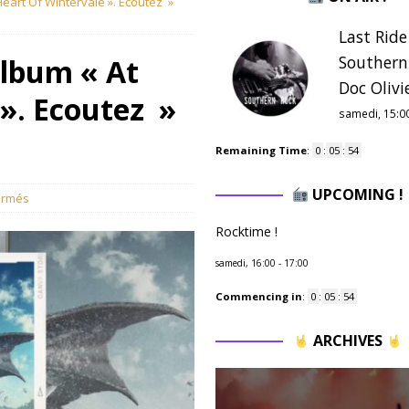
Heart Of Wintervale ». Ecoutez »
Last Ride
Southern
album « At
Doc Olivie
». Ecoutez »
samedi, 15:0
Remaining Time
:
0
:
05
:
53
UPCOMING !
ermés
Rocktime !
samedi, 16:00
-
17:00
Commencing in
:
0
:
05
:
53
ARCHIVES