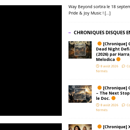
Way Beyond sortira le 18 septem
Pride & Joy Music !
[…]
CHRONIQUES DISQUES E
[Chronique] 
Dead Night Def
(2026) par Harr
Melodica
8 août 2026
C
fermés
[Chronique] 
– The Next Stop
le Doc.
8 août 2026
C
fermés
[Chronique] 