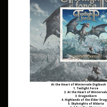
At the Heart of Wintervale Digibook 
1. Twilight Force
2. At the Heart of Winterval
3. Dragonborn
4. Highlands of the Elder Dra
5. Skyknights of Aldaria