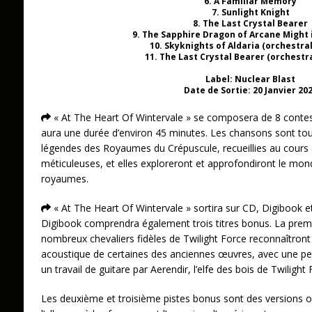
6. A Familiar Memory
7. Sunlight Knight
8. The Last Crystal Bearer
9. The Sapphire Dragon of Arcane Might 
10. Skyknights of Aldaria (orchestral
11. The Last Crystal Bearer (orchestr
Label: Nuclear Blast
Date de Sortie: 20 Janvier 20
« At The Heart Of Wintervale » se composera de 8 contes 
aura une durée d’environ 45 minutes. Les chansons sont tout
légendes des Royaumes du Crépuscule, recueillies au cours
méticuleuses, et elles exploreront et approfondiront le mo
royaumes.
« At The Heart Of Wintervale » sortira sur CD, Digibook et 
Digibook comprendra également trois titres bonus. La prem
nombreux chevaliers fidèles de Twilight Force reconnaîtront p
acoustique de certaines des anciennes œuvres, avec une p
un travail de guitare par Aerendir, l’elfe des bois de Twilight 
Les deuxième et troisième pistes bonus sont des versions 