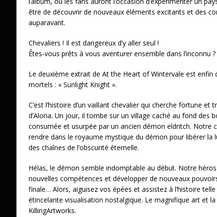
l’album, où les fans auront l’occasion d’expérimenter un pay
être de découvrir de nouveaux éléments excitants et des co
auparavant.
Chevaliers ! Il est dangereux d’y aller seul !
Êtes-vous prêts à vous aventurer ensemble dans l’inconnu ?
Le deuxième extrait de At the Heart of Wintervale est enfin
mortels : « Sunlight Knight ».
C’est l’histoire d’un vaillant chevalier qui cherche fortune e
d’Aloria. Un jour, il tombe sur un village caché au fond des b
consumée et usurpée par un ancien démon eldritch. Notre c
rendre dans le royaume mystique du démon pour libérer la lum
des chaînes de l’obscurité éternelle.
Hélas, le démon semble indomptable au début. Notre héros d
nouvelles compétences et développer de nouveaux pouvoirs a
finale… Alors, aiguisez vos épées et assistez à l’histoire tell
étincelante visualisation nostalgique. Le magnifique art et la
KillingArtworks.