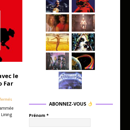
avec le
o Far
fermés
ABONNEZ-VOUS
grammée
 Lining
Prénom
*