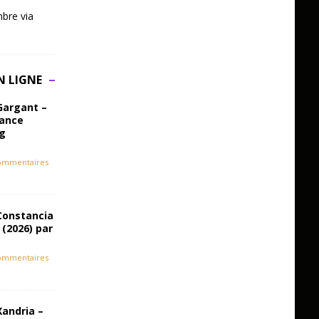
bre via
N LIGNE
Gargant –
iance
ag
ommentaires
Constancia
 (2026) par
ommentaires
Xandria –