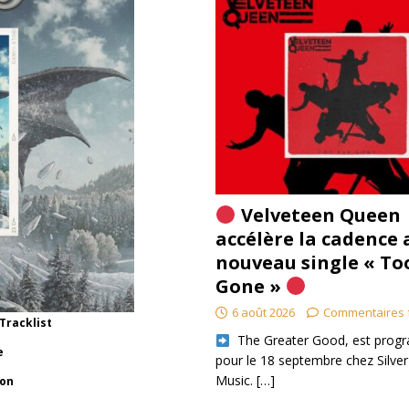
Velveteen Queen
accélère la cadence 
nouveau single « To
Gone »
6 août 2026
Commentaires 
Tracklist
​ The Greater Good, est pro
e
pour le 18 septembre chez Silver
Music.
[…]
gon