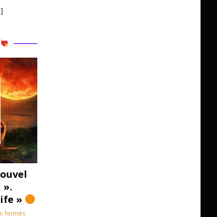
]
R
ouvel
 ».
Life »
s fermés