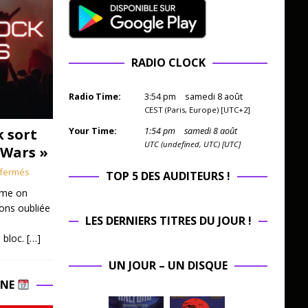
RADIO CLOCK
Radio Time:
3
:
54
pm
samedi 8 août
CEST (Paris, Europe) [UTC+2]
k sort
Your Time:
1
:
54
pm
samedi 8 août
UTC (undefined, UTC) [UTC]
 Wars »
fermés
TOP 5 DES AUDITEURS !
mme on
ions oubliée
LES DERNIERS TITRES DU JOUR !
 bloc.
[…]
UN JOUR – UN DISQUE
INE