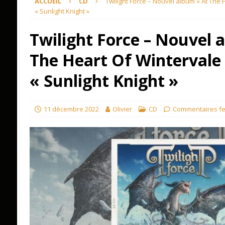
ACCUEIL
CD
Twilight Force – Nouvel album « At The 
« Sunlight Knight »
Twilight Force – Nouvel 
The Heart Of Wintervale 
« Sunlight Knight »
11 décembre 2022
Olivier
CD
Commentaires f