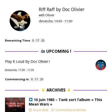
Riff Raff by Doc Olivier
with Olivier
dimanche, 10:03
-
11:00
Remaining Time
:
0
:
17
:
24
UPCOMING !
Play It Loud By Doc Olivier !
dimanche, 11:00
-
11:59
Commencing in
:
0
:
17
:
24
ARCHIVES
10 Juin 1983 – Tank sort l’album « This
Mean Wars »
10 juin 2026
Commentaires fermés