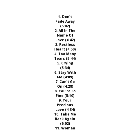
1. Don’t
Fade Away
(5:02)
2. All In The
Name Of
Love (4:42)
3. Restless
Heart (4:50)
4. Too Many
Tears (5:44)
5. Crying
(5:34)
6. Stay With
Me (4:09)
7. Can’t Go
On (4:28)
8. You’re So
Fine (5:10)
9. Your
Precious
Love (4:34)
10. Take Me
Back Again
(6:02)
11. Woman