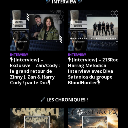
INTERVIEW
INTERVIEW
INTERVIEW
I
🎙 [Interview] –
🎙 [Interview] – 213Rock
Exclusive – Zan/Cody :
Harrag Melodica
le grand retour de
interview avec Diva
Zinny J. Zan & Harry
Satanica du groupe
Cody ! par le Doc🎙
BloodHunter🎙
LES CHRONIQUES !