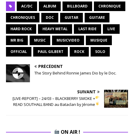
AC/DC
ALBUM
BILLBOARD
CHRONIQUE
CHRONIQUES
DOC
GUITAR
GUITARE
HARD ROCK
HEAVY METAL
LAST RIDE
LIVE
MR BIG
MUSIC
MUSICVIDEO
MUSIQUE
OFFICIAL
PAUL GILBERT
ROCK
SOLO
PRÉCÉDENT
The Story Behind Ronnie James Dio by le Doc.
SUIVANT
[LIVE-REPORT] – 24/03 – BLACKBERRY SMOKE +
READ SOUTHALL BAND au Bataclan by Jérome
ON AIR !