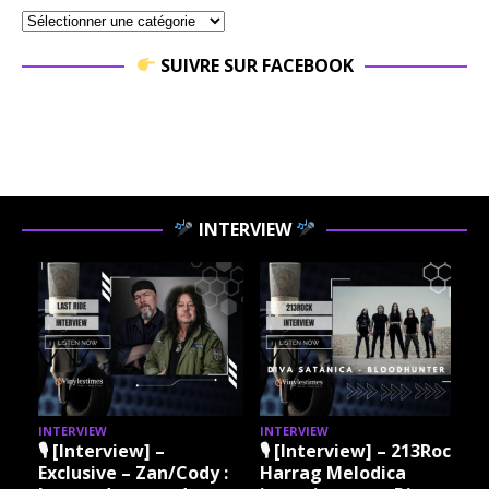
SUIVRE SUR FACEBOOK
INTERVIEW
INTERVIEW
INTERVIEW
I
🎙 [Interview] –
🎙 [Interview] – 213Rock
Exclusive – Zan/Cody :
Harrag Melodica