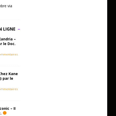
bre via
N LIGNE
Xandria –
r le Doc.
ommentaires
Chez Kane
) par le
ommentaires
onic – II
c.