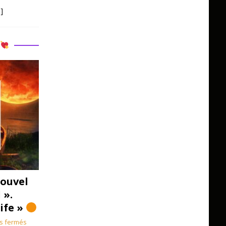
]
R
ouvel
 ».
Life »
s fermés