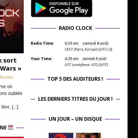
RADIO CLOCK
Radio Time:
6
:
39
am
samedi 8 août
CEST (Paris, Europe) [UTC+2]
k sort
Your Time:
4
:
39
am
samedi 8 août
UTC (undefined, UTC) [UTC]
 Wars »
fermés
TOP 5 DES AUDITEURS !
mme on
ions oubliée
LES DERNIERS TITRES DU JOUR !
 bloc.
[…]
UN JOUR – UN DISQUE
INE