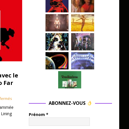
avec le
o Far
fermés
ABONNEZ-VOUS
grammée
 Lining
Prénom
*