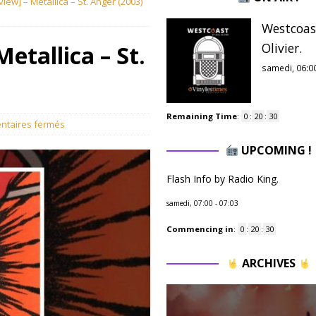
ew] – Metallica – St. Anger (2003)
Westcoas
Olivier.
etallica – St.
samedi, 06:0
Remaining Time
:
0
:
20
:
29
taires fermés
UPCOMING !
Flash Info by Radio King.
samedi, 07:00
-
07:03
Commencing in
:
0
:
20
:
29
ARCHIVES