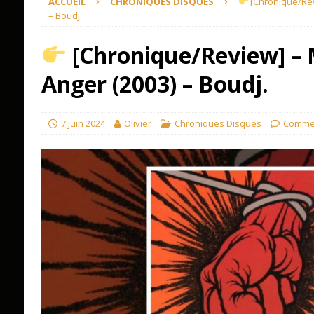
ACCUEIL
CHRONIQUES DISQUES
[Chronique/Revi
– Boudj.
[Chronique/Review] – M
Anger (2003) – Boudj.
7 juin 2024
Olivier
Chroniques Disques
Commen