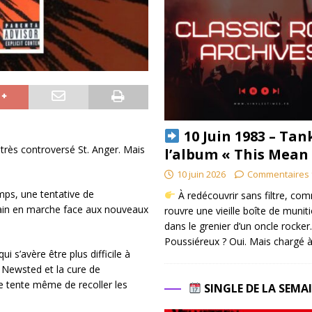
10 Juin 1983 – Tan
 très controversé St. Anger. Mais
l’album « This Mean
10 juin 2026
Commentaires 
emps, une tentative de
À redécouvrir sans filtre, co
rain en marche face aux nouveaux
rouvre une vieille boîte de munit
dans le grenier d’un oncle rocker.
Poussiéreux ? Oui. Mais chargé à
 s’avère être plus difficile à
n Newsted et la cure de
pe tente même de recoller les
SINGLE DE LA SEMA