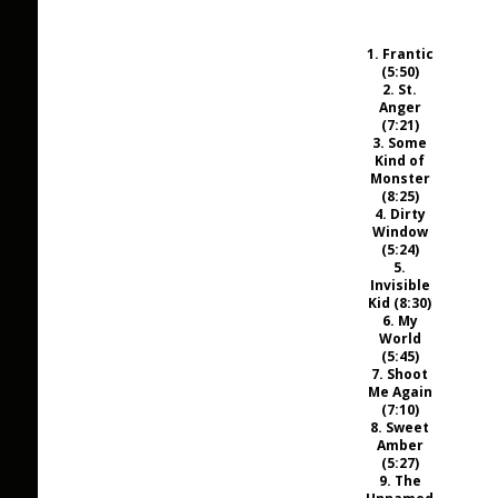
1. Frantic
(5:50)
2. St.
Anger
(7:21)
3. Some
Kind of
Monster
(8:25)
4. Dirty
Window
(5:24)
5.
Invisible
Kid (8:30)
6. My
World
(5:45)
7. Shoot
Me Again
(7:10)
8. Sweet
Amber
(5:27)
9. The