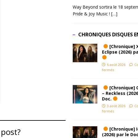
Way Beyond sortira le 18 septem
Pride & Joy Music !
[…]
CHRONIQUES DISQUES E
[Chronique] 
Eclipse (2026) pa
6 août 2026
C
fermés
[Chronique] 
– Reckless (2026
Doc.
3 août 2026
C
fermés
[Chronique] Ic
 post?
(2026) par le Do