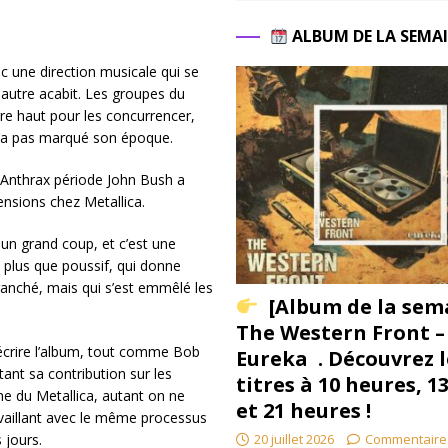
ALBUM DE LA SEMA
c une direction musicale qui se
 autre acabit. Les groupes du
re haut pour les concurrencer,
 n’a pas marqué son époque.
 Anthrax période John Bush a
sensions chez Metallica.
 un grand coup, et c’est une
 plus que poussif, qui donne
branché, mais qui s’est emmêlé les
[Album de la sem
The Western Front –
écrire l’album, tout comme Bob
Eureka . Découvrez l
tant sa contribution sur les
titres à 10 heures, 1
e du Metallica, autant on ne
et 21 heures !
availlant avec le même processus
20 juillet 2026
Commentaire
 jours.