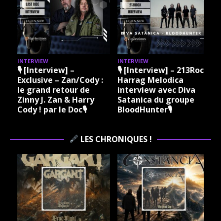
INTERVIEW
INTERVIEW
I
🎙 [Interview] –
🎙 [Interview] – 213Rock
Exclusive – Zan/Cody :
Harrag Melodica
le grand retour de
interview avec Diva
Zinny J. Zan & Harry
Satanica du groupe
Cody ! par le Doc🎙
BloodHunter🎙
LES CHRONIQUES !