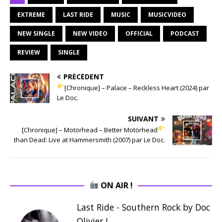
EXTREME
LAST RIDE
MUSIC
MUSICVIDEO
NEW SINGLE
NEW VIDEO
OFFICIAL
PODCAST
REVIEW
SINGLE
PRÉCÉDENT
[Chronique] – Palace – Reckless Heart (2024) par
Le Doc.
SUIVANT
[Chronique] – Motörhead – Better Motörhead
than Dead: Live at Hammersmith (2007) par Le Doc.
ON AIR !
Last Ride - Southern Rock by Doc
Olivier !