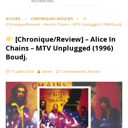
ACCUEIL
CHRONIQUES DISQUES
[Chronique/Review] – Alice In Chains – MTV Unplugged (1996) Boudj.
[Chronique/Review] – Alice In
Chains – MTV Unplugged (1996)
Boudj.
17 juillet 2024
Olivier
Commentaires fermés