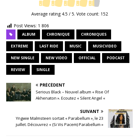
Average rating
4.5
/ 5. Vote count:
152
Post Views:
1 806
ALBUM
CHRONIQUE
CHRONIQUES
EXTREME
LAST RIDE
MUSIC
MUSICVIDEO
NEW SINGLE
NEW VIDEO
OFFICIAL
PODCAST
REVIEW
SINGLE
PRÉCÉDENT
Serious Black – Nouvel album « Rise Of
Akhenaton ». Ecoutez « Silent Angel «
SUIVANT
Yngwie Malmsteen sortait « Parabellum », le 23
juillet. Découvrez « (Si Vis Pacem) Parabellum »