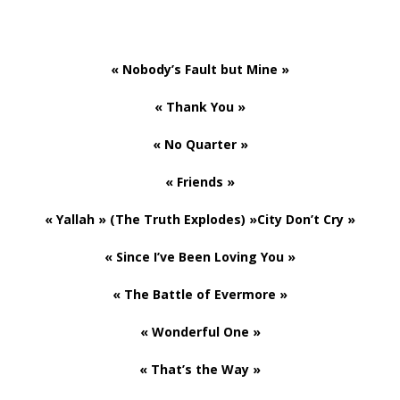
« Nobody’s Fault but Mine »
« Thank You »
« No Quarter »
« Friends »
« Yallah » (The Truth Explodes) »City Don’t Cry »
« Since I’ve Been Loving You »
« The Battle of Evermore »
« Wonderful One »
« That’s the Way »