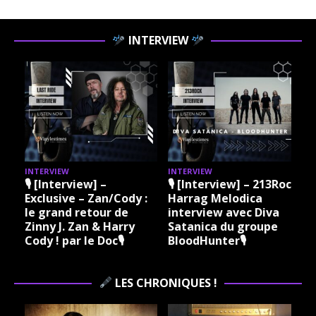
INTERVIEW
INTERVIEW
INTERVIEW
I
🎙 [Interview] –
🎙 [Interview] – 213Rock
Exclusive – Zan/Cody :
Harrag Melodica
le grand retour de
interview avec Diva
Zinny J. Zan & Harry
Satanica du groupe
Cody ! par le Doc🎙
BloodHunter🎙
LES CHRONIQUES !