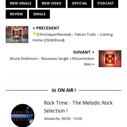
NEW SINGLE
NEW VIDEO
OFFICIAL
PODCAST
REVIEW
SINGLE
PRÉCÉDENT
[Chronique/Review] – Falcon Trails – Coming
Home (2024) Boudj.
SUIVANT
Bruce Dickinson – Nouveau Single « Resurrection
Men »
ON AIR !
Rock Time - The Melodic Rock
Selection !
dimanche, 09:00
-
10:00