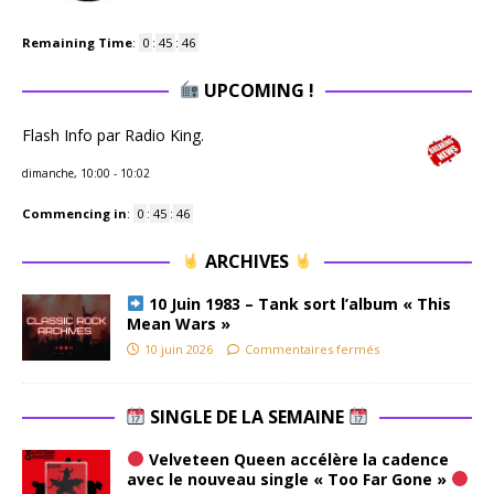
Remaining Time
:
0
:
45
:
45
UPCOMING !
Flash Info par Radio King.
dimanche, 10:00
-
10:02
Commencing in
:
0
:
45
:
45
ARCHIVES
10 Juin 1983 – Tank sort l’album « This
Mean Wars »
10 juin 2026
Commentaires fermés
SINGLE DE LA SEMAINE
Velveteen Queen accélère la cadence
avec le nouveau single « Too Far Gone »