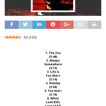
4.5
(
153
)
1. The Zoo
(5:48)
2. Always
Somewhere
(4:13)
3. Life Is
Too Short
(5:14)
4. Holiday
(5:56)
5. You And I
(5:18)
6. When
Love Kills
Love (4:53)