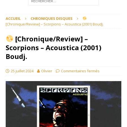
ACCUEIL
CHRONIQUES DISQUES
[Chronique/Review] – Scorpions – Acoustica (2001) Boudj.
[Chronique/Review] –
Scorpions – Acoustica (2001)
Boudj.
25 juillet 2024
Olivier
Commentaires fermés