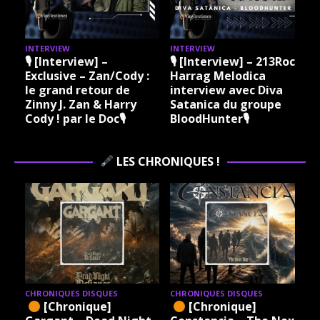
INTERVIEW
INTERVIEW
I
🎙 [Interview] –
🎙 [Interview] – 213Rock
Exclusive – Zan/Cody :
Harrag Melodica
le grand retour de
interview avec Diva
Zinny J. Zan & Harry
Satanica du groupe
Cody ! par le Doc🎙
BloodHunter🎙
LES CHRONIQUES !
CHRONIQUES DISQUES
CHRONIQUES DISQUES
[Chronique]
[Chronique]