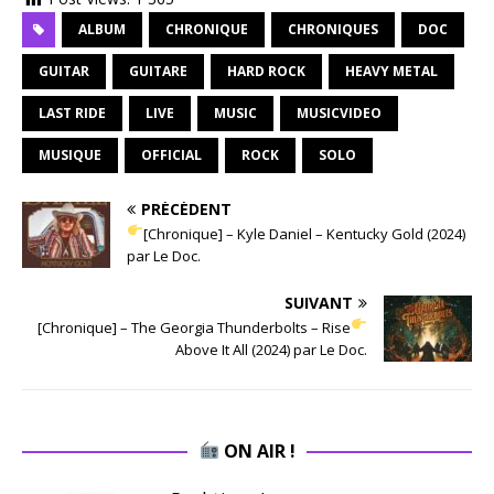
ALBUM
CHRONIQUE
CHRONIQUES
DOC
GUITAR
GUITARE
HARD ROCK
HEAVY METAL
LAST RIDE
LIVE
MUSIC
MUSICVIDEO
MUSIQUE
OFFICIAL
ROCK
SOLO
PRÉCÉDENT
[Chronique] – Kyle Daniel – Kentucky Gold (2024)
par Le Doc.
SUIVANT
[Chronique] – The Georgia Thunderbolts – Rise
Above It All (2024) par Le Doc.
ON AIR !