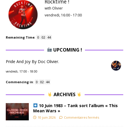
Rocktime !
with Olivier
vendredi, 16:00
-
17:00
Remaining Time
:
0
:
02
:
43
UPCOMING !
Pride And Joy By Doc Olivier.
vendredi, 17:00
-
18:00
Commencing in
:
0
:
02
:
43
ARCHIVES
10 Juin 1983 – Tank sort l’album « This
Mean Wars »
10 juin 2026
Commentaires fermés