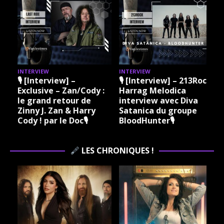
INTERVIEW
INTERVIEW
I
🎙 [Interview] –
🎙 [Interview] – 213Rock
Exclusive – Zan/Cody :
Harrag Melodica
le grand retour de
interview avec Diva
Zinny J. Zan & Harry
Satanica du groupe
Cody ! par le Doc🎙
BloodHunter🎙
LES CHRONIQUES !