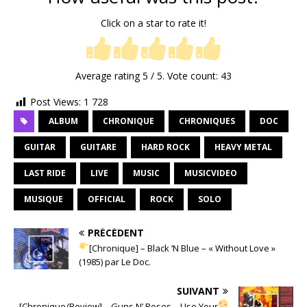
Click on a star to rate it!
Average rating
5
/ 5. Vote count:
43
Post Views:
1 728
ALBUM
CHRONIQUE
CHRONIQUES
DOC
GUITAR
GUITARE
HARD ROCK
HEAVY METAL
LAST RIDE
LIVE
MUSIC
MUSICVIDEO
MUSIQUE
OFFICIAL
ROCK
SOLO
PRÉCÉDENT
[Chronique] – Black ‘N Blue – « Without Love »
(1985) par Le Doc.
SUIVANT
[Chronique/Review] – Guns N’ Roses – Use Your