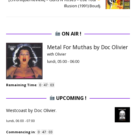
Illusion (1991) Boudj.
ON AIR !
Metal For Muthas by Doc Olivier
with Olivier
lundi, 05:00
-
06:00
Remaining Time
:
0
:
47
:
02
UPCOMING !
Westcoast by Doc Olivier.
lundi, 06:00
-
07:00
Commencing in
:
0
:
47
:
02