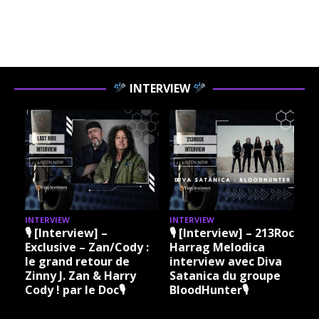
INTERVIEW
INTERVIEW
INTERVIEW
I
🎙 [Interview] –
🎙 [Interview] – 213Rock
Exclusive – Zan/Cody :
Harrag Melodica
le grand retour de
interview avec Diva
Zinny J. Zan & Harry
Satanica du groupe
Cody ! par le Doc🎙
BloodHunter🎙