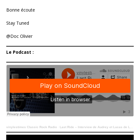
Bonne écoute
Stay Tuned
@Doc Olivier
Le Podcast :
vinylestimes Classic Rock Radio
·
Last Ride – Interview de Audrey et Lucas de Little Odetta – 17092024