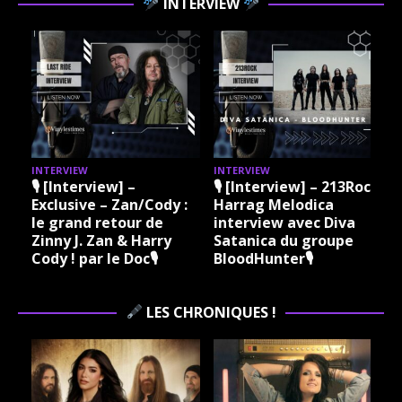
INTERVIEW
INTERVIEW
INTERVIEW
I
🎙 [Interview] –
🎙 [Interview] – 213Rock
Exclusive – Zan/Cody :
Harrag Melodica
le grand retour de
interview avec Diva
Zinny J. Zan & Harry
Satanica du groupe
Cody ! par le Doc🎙
BloodHunter🎙
LES CHRONIQUES !