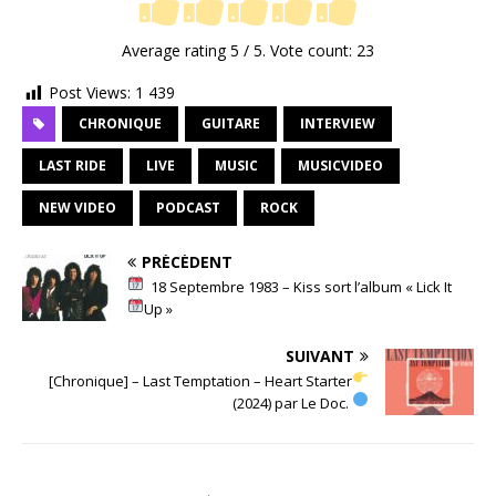
Average rating
5
/ 5. Vote count:
23
Post Views:
1 439
CHRONIQUE
GUITARE
INTERVIEW
LAST RIDE
LIVE
MUSIC
MUSICVIDEO
NEW VIDEO
PODCAST
ROCK
PRÉCÉDENT
18 Septembre 1983 – Kiss sort l’album « Lick It
Up »
SUIVANT
[Chronique] – Last Temptation – Heart Starter
(2024) par Le Doc.