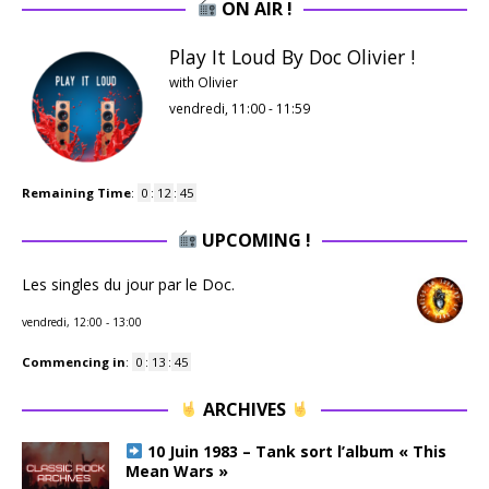
ON AIR !
Play It Loud By Doc Olivier !
with Olivier
vendredi, 11:00
-
11:59
Remaining Time
:
0
:
12
:
44
UPCOMING !
Les singles du jour par le Doc.
vendredi, 12:00
-
13:00
Commencing in
:
0
:
13
:
44
ARCHIVES
10 Juin 1983 – Tank sort l’album « This
Mean Wars »