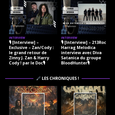
INTERVIEW
INTERVIEW
I
🎙 [Interview] –
🎙 [Interview] – 213Rock
Exclusive – Zan/Cody :
Harrag Melodica
le grand retour de
interview avec Diva
Zinny J. Zan & Harry
Satanica du groupe
Cody ! par le Doc🎙
BloodHunter🎙
LES CHRONIQUES !