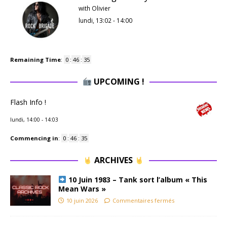
with Olivier
lundi, 13:02
-
14:00
Remaining Time
:
0
:
46
:
34
UPCOMING !
Flash Info !
lundi, 14:00
-
14:03
Commencing in
:
0
:
46
:
34
ARCHIVES
10 Juin 1983 – Tank sort l’album « This
Mean Wars »
10 juin 2026
Commentaires fermés