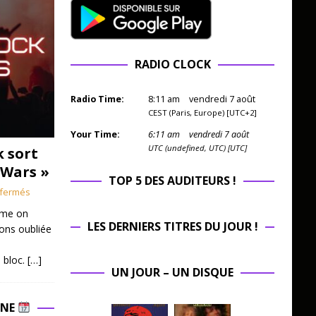
RADIO CLOCK
Radio Time:
8
:
11
am
vendredi 7 août
CEST (Paris, Europe) [UTC+2]
Your Time:
6
:
11
am
vendredi 7 août
UTC (undefined, UTC) [UTC]
k sort
 Wars »
TOP 5 DES AUDITEURS !
fermés
mme on
LES DERNIERS TITRES DU JOUR !
ions oubliée
 bloc.
[…]
UN JOUR – UN DISQUE
INE