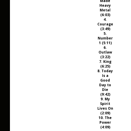
Made
Heavy
Metal
(6:03)
4.
Courage
(3:49)
5.
Number
1 (5:11)
6.
Outlaw
(3:22)
7. King
(6:25)
8. Today
Is a
Good
Day to
Die
(9:42)
9. My
Spirit
Lives On
(2:09)
10. The
Power
(4:09)