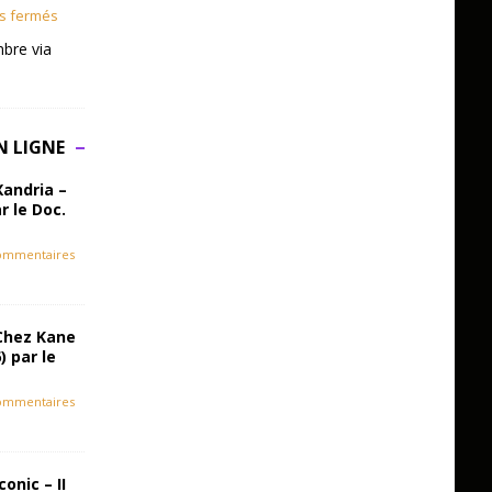
s fermés
bre via
N LIGNE
Xandria –
r le Doc.
ommentaires
Chez Kane
) par le
ommentaires
onic – II