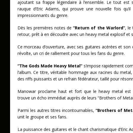
ajoutant sa frappe légendaire à l’ensemble. Le tout est 
rauque d’Eric Adams, qui prouve une nouvelle fois qu’il 
impressionnants du genre.
Dès les premières notes de
“Return of the Warlord”
, l
retour, prêt à en découdre avec un heavy metal explosif et
Ce morceau d’ouverture, avec ses guitares acérées et son c
révolte, un cri de ralliement pour tous les fans du genre.
“The Gods Made Heavy Metal”
s’impose rapidement com
l’album. Ce titre, véritable hommage aux racines du metal,
des riffs puissants et un refrain fédérateur, taillé pour réson
Manowar proclame haut et fort que le heavy metal est é
trouve un écho immédiat auprès de leurs “Brothers of Meta
Parmi les autres titres incontournables,
“Brothers of Meta
unit le groupe et ses fans.
La puissance des guitares et le chant charismatique d’Eric 