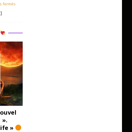
s fermés
]
R
ouvel
 ».
Life »