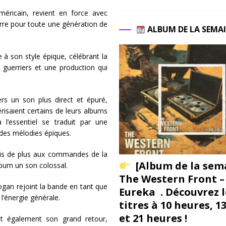
ricain, revient en force avec
rre pour toute une génération de
ALBUM DE LA SEMA
e à son style épique, célébrant la
 guerriers et une production qui
s un son plus direct et épuré,
risaient certains de leurs albums
’essentiel se traduit par une
 des mélodies épiques.
fois de plus aux commandes de la
[Album de la sem
album un son colossal.
The Western Front –
ogan rejoint la bande en tant que
Eureka . Découvrez l
l’énergie générale.
titres à 10 heures, 1
et 21 heures !
t également son grand retour,