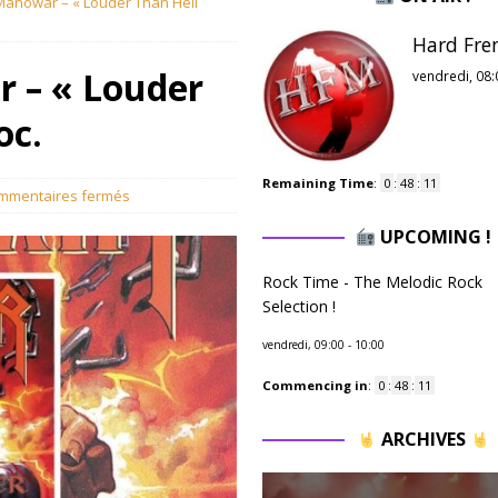
Manowar – « Louder Than Hell
Hard Fre
 – « Louder
vendredi, 08:
oc.
Remaining Time
:
0
:
48
:
09
mmentaires fermés
UPCOMING !
Rock Time - The Melodic Rock
Selection !
vendredi, 09:00
-
10:00
Commencing in
:
0
:
48
:
09
ARCHIVES