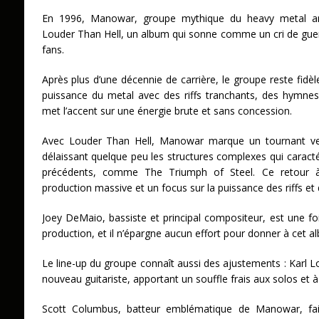
En 1996, Manowar, groupe mythique du heavy metal amé
Louder Than Hell, un album qui sonne comme un cri de gue
fans.
Après plus d’une décennie de carrière, le groupe reste fidèl
puissance du metal avec des riffs tranchants, des hymnes
met l’accent sur une énergie brute et sans concession.
Avec Louder Than Hell, Manowar marque un tournant ver
délaissant quelque peu les structures complexes qui caracté
précédents, comme The Triumph of Steel. Ce retour à l
production massive et un focus sur la puissance des riffs et
Joey DeMaio, bassiste et principal compositeur, est une 
production, et il n’épargne aucun effort pour donner à cet 
Le line-up du groupe connaît aussi des ajustements : Karl L
nouveau guitariste, apportant un souffle frais aux solos et à 
Scott Columbus, batteur emblématique de Manowar, fai