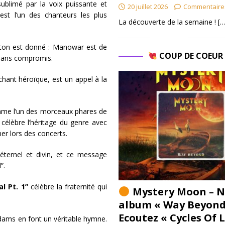
sublimé par la voix puissante et
20 juillet 2026
Commentaire
est l’un des chanteurs les plus
La découverte de la semaine !
[…
e ton est donné : Manowar est de
COUP DE COEU
 sans compromis.
hant héroïque, est un appel à la
me l’un des morceaux phares de
 célèbre l’héritage du genre avec
ner lors des concerts.
ternel et divin, et ce message
l”.
l Pt. 1”
célèbre la fraternité qui
Mystery Moon – N
album « Way Beyond
Ecoutez « Cycles Of 
Adams en font un véritable hymne.