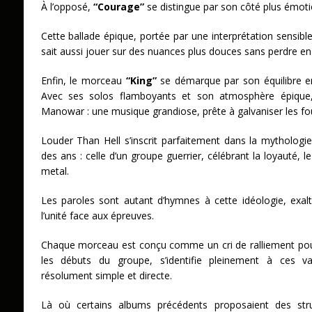
À l’opposé,
“Courage”
se distingue par son côté plus émoti
Cette ballade épique, portée par une interprétation sens
sait aussi jouer sur des nuances plus douces sans perdre en
Enfin, le morceau
“King”
se démarque par son équilibre en
Avec ses solos flamboyants et son atmosphère épique,
Manowar : une musique grandiose, prête à galvaniser les f
Louder Than Hell s’inscrit parfaitement dans la mythologi
des ans : celle d’un groupe guerrier, célébrant la loyauté, 
metal.
Les paroles sont autant d’hymnes à cette idéologie, exal
l’unité face aux épreuves.
Chaque morceau est conçu comme un cri de ralliement pou
les débuts du groupe, s’identifie pleinement à ces va
résolument simple et directe.
Là où certains albums précédents proposaient des str