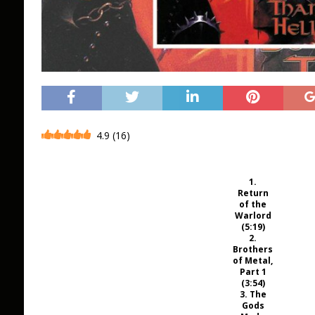
4.9
(
16
)
1.
Return
of the
Warlord
(5:19)
2.
Brothers
of Metal,
Part 1
(3:54)
3. The
Gods