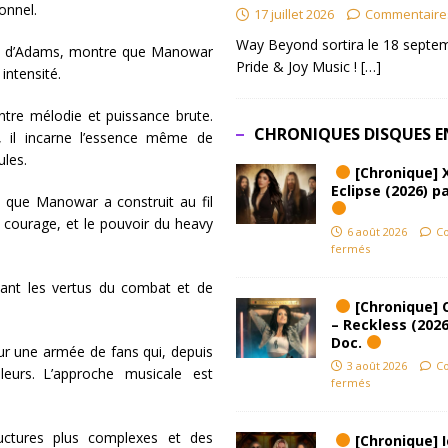
onnel.
17 juillet 2026
Commentaire
Way Beyond sortira le 18 septem
ible d’Adams, montre que Manowar
Pride & Joy Music !
[…]
 intensité.
tre mélodie et puissance brute.
CHRONIQUES DISQUES E
 il incarne l’essence même de
oules.
[Chronique] 
Eclipse (2026) pa
e que Manowar a construit au fil
le courage, et le pouvoir du heavy
6 août 2026
C
fermés
tant les vertus du combat et de
[Chronique] 
– Reckless (2026
Doc.
r une armée de fans qui, depuis
3 août 2026
C
leurs. L’approche musicale est
fermés
uctures plus complexes et des
[Chronique] Ic