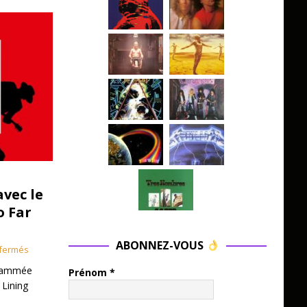
avec le
o Far
ABONNEZ-VOUS
fermés
grammée
Prénom
*
 Lining