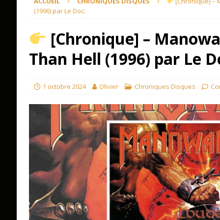
ACCUEIL
CHRONIQUES DISQUES
[Chronique] – 
(1996) par Le Doc.
[Chronique] – Manowar
Than Hell (1996) par Le D
1 octobre 2024
Olivier
Chroniques Disques
Co