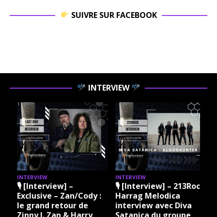
SUIVRE SUR FACEBOOK
INTERVIEW
INTERVIEW
INTERVIEW
I
🎙 [Interview] –
🎙 [Interview] – 213Rock
Exclusive – Zan/Cody :
Harrag Melodica
le grand retour de
interview avec Diva
Zinny J. Zan & Harry
Satanica du groupe