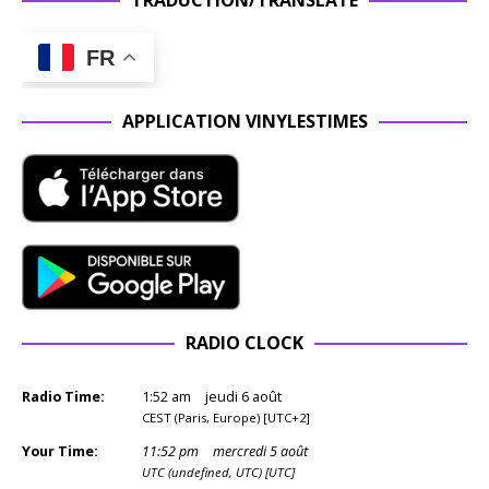
TRADUCTION/TRANSLATE
FR
APPLICATION VINYLESTIMES
RADIO CLOCK
Radio Time:
1
:
52
am
jeudi 6 août
CEST (Paris, Europe) [UTC+2]
Your Time:
11
:
52
pm
mercredi 5 août
UTC (undefined, UTC) [UTC]