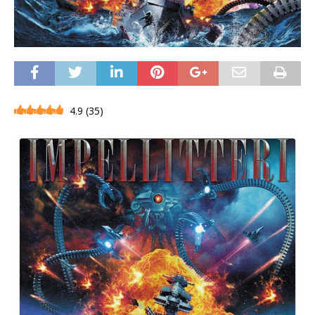
4.9
(
35
)