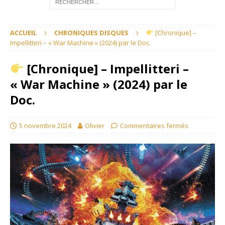
ACCUEIL
CHRONIQUES DISQUES
[Chronique] –
Impellitteri – « War Machine » (2024) par le Doc.
[Chronique] – Impellitteri –
« War Machine » (2024) par le
Doc.
5 novembre 2024
Olivier
Commentaires fermés