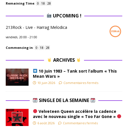
Remaining Time
:
0
:
18
:
27
UPCOMING !
213Rock - Live - Harrag Melodica
vendredi, 20:00
-
21:00
Commencing in
:
0
:
18
:
27
ARCHIVES
10 Juin 1983 – Tank sort l’album « This
Mean Wars »
10 juin 2026
Commentaires fermés
SINGLE DE LA SEMAINE
Velveteen Queen accélère la cadence
avec le nouveau single « Too Far Gone »
6 août 2026
Commentaires fermés