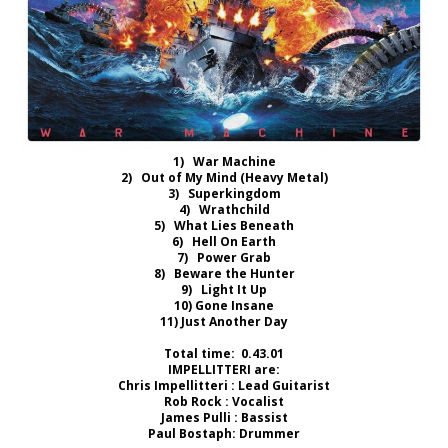
1) War Machine
2) Out of My Mind (Heavy Metal)
3) Superkingdom
4) Wrathchild
5) What Lies Beneath
6) Hell On Earth
7) Power Grab
8) Beware the Hunter
9) Light It Up
10) Gone Insane
11) Just Another Day
Total time: 0.43.01
IMPELLITTERI are:
Chris Impellitteri : Lead Guitarist
Rob Rock : Vocalist
James Pulli : Bassist
Paul Bostaph: Drummer