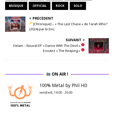
MUSIQUE
OFFICIAL
ROCK
SOLO
PRÉCÉDENT
[Chronique] – « The Last Chase » de Tarah Who?
(2024) par le Doc.
SUIVANT
Delain – Nouvel EP « Dance With The Devil ».
Ecoutez « The Reaping »
ON AIR !
100% Metal by Phil HD
vendredi, 19:00
-
20:00