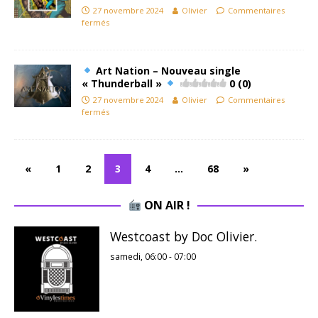
27 novembre 2024
Olivier
Commentaires
fermés
Art Nation – Nouveau single
« Thunderball »
0 (0)
27 novembre 2024
Olivier
Commentaires
fermés
«
1
2
3
4
…
68
»
ON AIR !
Westcoast by Doc Olivier.
samedi, 06:00
-
07:00