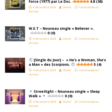
Force (1977) par Le Doc.
4.8 (36)
4 décembre 2024
Olivier
Commentaires
fermés
W.E.T – Nouveau single « Believer ».
0 (0)
4 décembre 2024
Olivier
Commentaires
fermés
[Single du Jour] – « He’s a Woman, She’s
a Man » des Scorpions.
5 (4)
4 décembre 2024
Olivier
Commentaires
fermés
Streetlight – Nouveau single « Sleep
Walk »
0 (0)
4 décembre 2024
Olivier
Commentaires
fermés