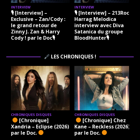
INTERVIEW
INTERVIEW
I
🎙 [Interview] –
🎙 [Interview] – 213Rock
Exclusive – Zan/Cody :
Harrag Melodica
le grand retour de
interview avec Diva
Zinny J. Zan & Harry
Satanica du groupe
Cody ! par le Doc🎙
BloodHunter🎙
LES CHRONIQUES !
CHRONIQUES DISQUES
CHRONIQUES DISQUES
[Chronique]
[Chronique] Chez
Xandria – Eclipse (2026)
Kane – Reckless (2026)
par le Doc.
par le Doc.