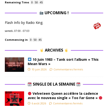
Remaining Time
:
0
:
50
:
45
UPCOMING !
Flash Info by Radio King.
samedi, 07:00
-
07:03
Commencing in
:
0
:
50
:
45
ARCHIVES
10 Juin 1983 – Tank sort l’album « This
Mean Wars »
10 juin 2026
Commentaires fermés
SINGLE DE LA SEMAINE
Velveteen Queen accélère la cadence
avec le nouveau single « Too Far Gone »
6 août 2026
Commentaires fermés