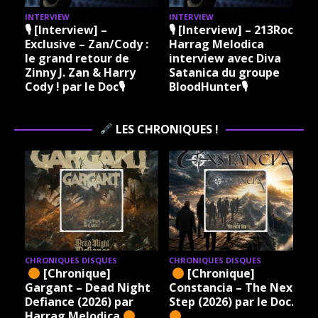
INTERVIEW
INTERVIEW
I
🎙 [Interview] –
🎙 [Interview] – 213Rock
Exclusive – Zan/Cody :
Harrag Melodica
le grand retour de
interview avec Diva
Zinny J. Zan & Harry
Satanica du groupe
Cody ! par le Doc🎙
BloodHunter🎙
LES CHRONIQUES !
CHRONIQUES DISQUES
CHRONIQUES DISQUES
[Chronique]
[Chronique]
Gargant – Dead Night
Constancia – The Next
Defiance (2026) par
Step (2026) par le Doc.
Harrag Melodica