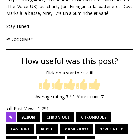
(The Voice UK) au chant, Jon Finnigan à la batterie et Dave
Marks à la basse, Airey livre un album riche et varié.
Stay Tuned
@Doc Olivier
How useful was this post?
Click on a star to rate it!
Average rating
5
/ 5. Vote count:
7
Post Views:
1 291
ALBUM
CHRONIQUE
CHRONIQUES
LAST RIDE
MUSIC
MUSICVIDEO
NEW SINGLE