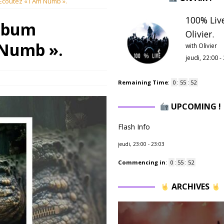
 Ecoutez « I Am Numb ».
100% Liv
album
Olivier.
 Numb ».
with Olivier
jeudi, 22:00
-
Remaining Time
:
0
:
55
:
51
UPCOMING !
Flash Info
jeudi, 23:00
-
23:03
Commencing in
:
0
:
55
:
51
ARCHIVES