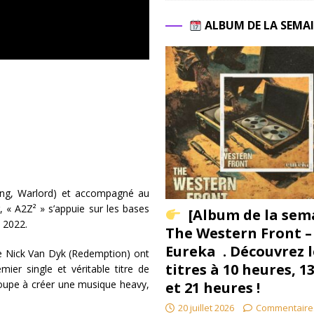
ALBUM DE LA SEMA
ning, Warlord) et accompagné au
 « A2Z² » s’appuie sur les bases
[Album de la sem
 2022.
The Western Front –
Eureka . Découvrez l
ste Nick Van Dyk (Redemption) ont
titres à 10 heures, 1
ier single et véritable titre de
groupe à créer une musique heavy,
et 21 heures !
20 juillet 2026
Commentaire