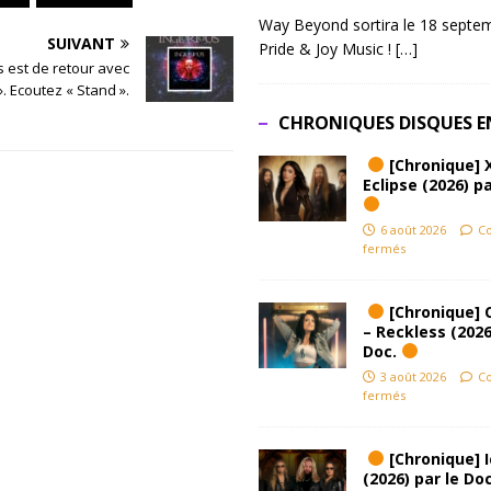
Way Beyond sortira le 18 septem
SUIVANT
Pride & Joy Music !
[…]
s est de retour avec
». Ecoutez « Stand ».
CHRONIQUES DISQUES E
[Chronique] 
Eclipse (2026) pa
6 août 2026
C
fermés
[Chronique] 
– Reckless (2026
Doc.
3 août 2026
C
fermés
[Chronique] Ic
(2026) par le Do