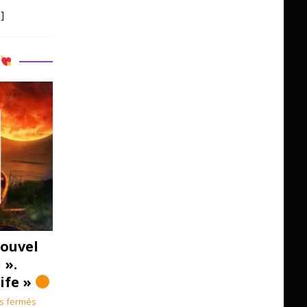
]
R
ouvel
 ».
Life »
s fermés