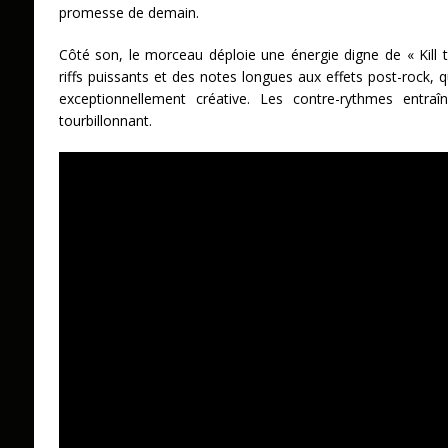
promesse de demain.
Côté son, le morceau déploie une énergie digne de « Kill
riffs puissants et des notes longues aux effets post-rock, q
exceptionnellement créative. Les contre-rythmes entraî
tourbillonnant.