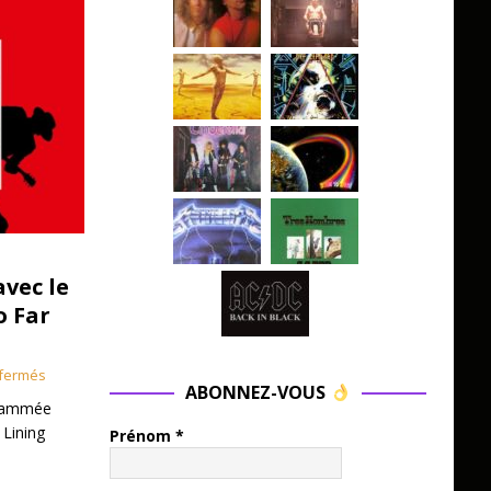
avec le
o Far
fermés
ABONNEZ-VOUS
grammée
 Lining
Prénom
*