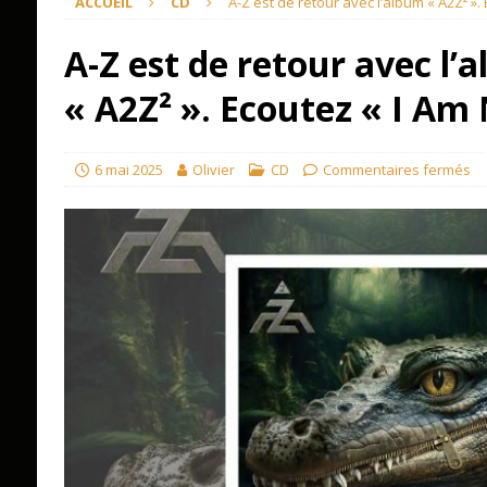
ACCUEIL
CD
A-Z est de retour avec l’album « A2Z² ».
A-Z est de retour avec l’
« A2Z² ». Ecoutez « I Am
6 mai 2025
Olivier
CD
Commentaires fermés