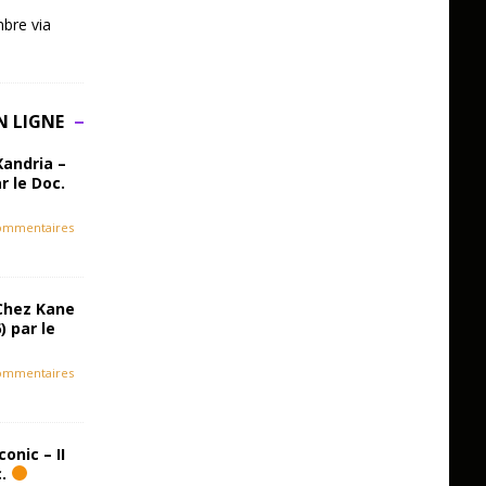
bre via
N LIGNE
Xandria –
r le Doc.
ommentaires
Chez Kane
) par le
ommentaires
onic – II
c.