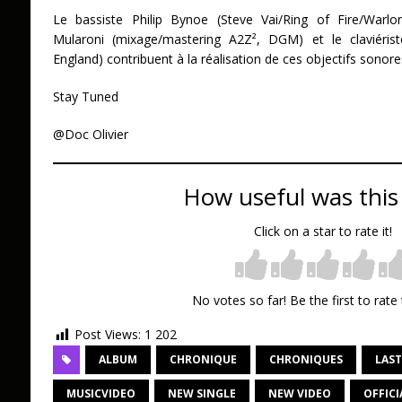
Le bassiste Philip Bynoe (Steve Vai/Ring of Fire/Warlord
Mularoni (mixage/mastering A2Z², DGM) et le claviéris
England) contribuent à la réalisation de ces objectifs sonore
Stay Tuned
@Doc Olivier
How useful was this
Click on a star to rate it!
No votes so far! Be the first to rate 
Post Views:
1 202
ALBUM
CHRONIQUE
CHRONIQUES
LAST
MUSICVIDEO
NEW SINGLE
NEW VIDEO
OFFICI