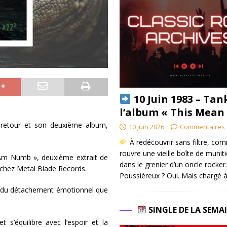
10 Juin 1983 – Tan
l’album « This Mean
retour et son deuxième album,
10 juin 2026
Commentaires 
À redécouvrir sans filtre, co
rouvre une vieille boîte de munit
I Am Numb », deuxième extrait de
dans le grenier d’un oncle rocker.
25 chez Metal Blade Records.
Poussiéreux ? Oui. Mais chargé à
e du détachement émotionnel que
SINGLE DE LA SEMA
 s’équilibre avec l’espoir et la