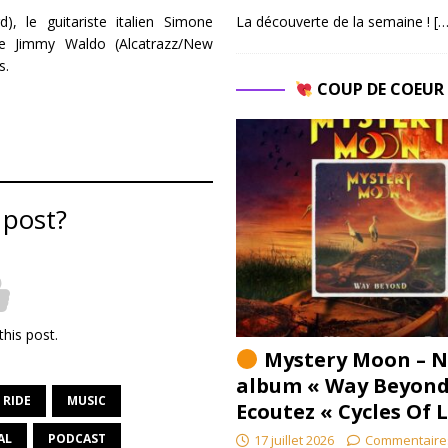
La découverte de la semaine !
[…
), le guitariste italien Simone
te Jimmy Waldo (Alcatrazz/New
s.
COUP DE COEU
 post?
this post.
Mystery Moon – N
album « Way Beyond
 RIDE
MUSIC
Ecoutez « Cycles Of 
AL
PODCAST
17 juillet 2026
Commentaire