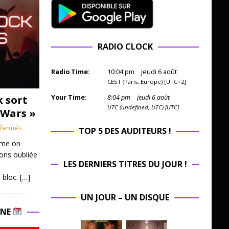
RADIO CLOCK
Radio Time:
10
:
04
pm
jeudi 6 août
CEST (Paris, Europe) [UTC+2]
k sort
Your Time:
8
:
04
pm
jeudi 6 août
UTC (undefined, UTC) [UTC]
 Wars »
fermés
TOP 5 DES AUDITEURS !
mme on
ions oubliée
LES DERNIERS TITRES DU JOUR !
 bloc.
[…]
UN JOUR – UN DISQUE
INE