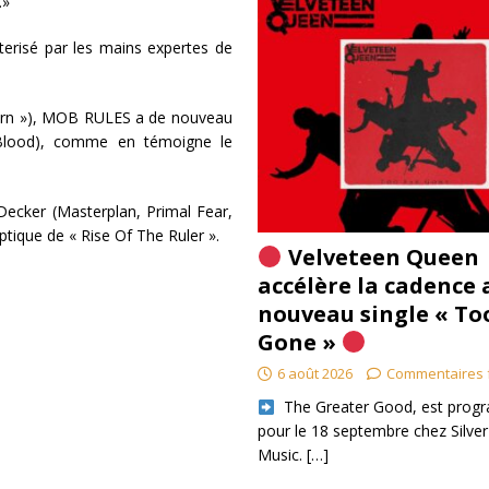
s.»
terisé par les mains expertes de
eborn »), MOB RULES a de nouveau
 Blood), comme en témoigne le
Decker (Masterplan, Primal Fear,
ptique de « Rise Of The Ruler ».
Velveteen Queen
accélère la cadence 
nouveau single « To
Gone »
6 août 2026
Commentaires 
​ The Greater Good, est pro
pour le 18 septembre chez Silver
Music.
[…]