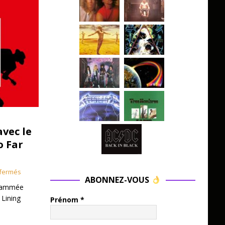
avec le
o Far
fermés
ABONNEZ-VOUS
grammée
 Lining
Prénom
*