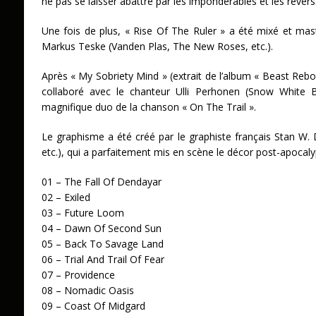
ne pas se laisser abattre par les impondérables et les rever
Une fois de plus, « Rise Of The Ruler » a été mixé et mas
Markus Teske (Vanden Plas, The New Roses, etc.).
Après « My Sobriety Mind » (extrait de l’album « Beast R
collaboré avec le chanteur Ulli Perhonen (Snow White
magnifique duo de la chanson « On The Trail ».
Le graphisme a été créé par le graphiste français Stan W. 
etc.), qui a parfaitement mis en scène le décor post-apocaly
01 – The Fall Of Dendayar
02 – Exiled
03 – Future Loom
04 – Dawn Of Second Sun
05 – Back To Savage Land
06 – Trial And Trail Of Fear
07 – Providence
08 – Nomadic Oasis
09 – Coast Of Midgard