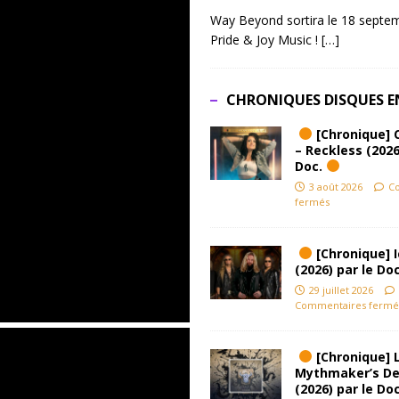
Way Beyond sortira le 18 septem
Pride & Joy Music !
[…]
CHRONIQUES DISQUES E
[Chronique] 
– Reckless (2026
Doc.
3 août 2026
C
fermés
[Chronique] Ic
(2026) par le Do
29 juillet 2026
Commentaires fermé
[Chronique] L
Mythmaker’s D
(2026) par le Do