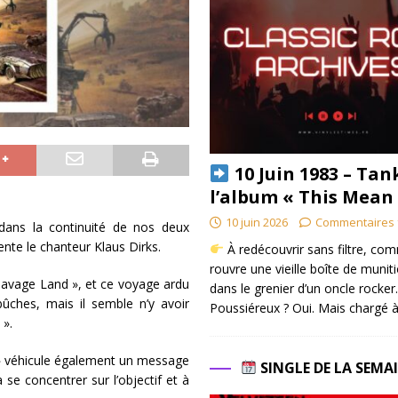
10 Juin 1983 – Tan
l’album « This Mean
10 juin 2026
Commentaires 
dans la continuité de nos deux
nte le chanteur Klaus Dirks.
À redécouvrir sans filtre, co
rouvre une vieille boîte de munit
 Savage Land », et ce voyage ardu
dans le grenier d’un oncle rocker.
ûches, mais il semble n’y avoir
Poussiéreux ? Oui. Mais chargé à
 ».
 » véhicule également un message
SINGLE DE LA SEMA
 se concentrer sur l’objectif et à