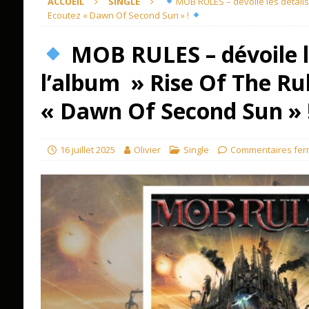
ACCUEIL
SINGLE
MOB RULES – dévoile les détails 
Ecoutez « Dawn Of Second Sun » !
MOB RULES – dévoile le
l’album » Rise Of The Rul
« Dawn Of Second Sun » 
16 juillet 2025
Olivier
Single
Commentaires fe