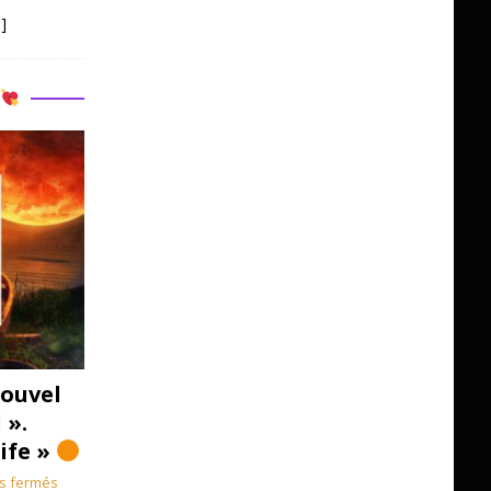
]
R
ouvel
 ».
Life »
s fermés