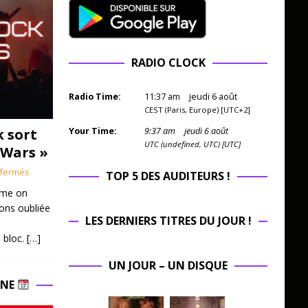
RADIO CLOCK
Radio Time:
11
:
37
am
jeudi 6 août
CEST (Paris, Europe) [UTC+2]
k sort
Your Time:
9
:
37
am
jeudi 6 août
UTC (undefined, UTC) [UTC]
 Wars »
fermés
TOP 5 DES AUDITEURS !
mme on
ions oubliée
LES DERNIERS TITRES DU JOUR !
 bloc.
[…]
UN JOUR – UN DISQUE
INE