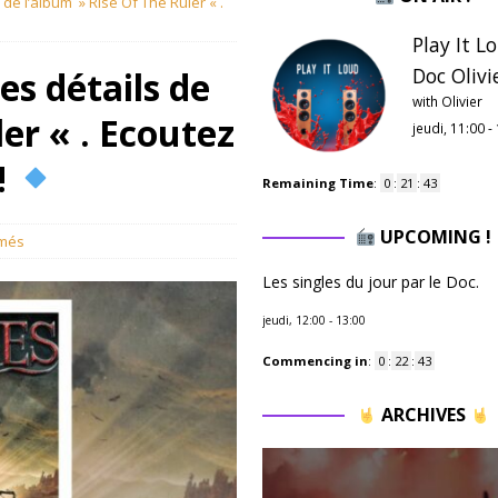
de l’album » Rise Of The Ruler « .
Play It L
Doc Olivie
s détails de
with Olivier
er « . Ecoutez
jeudi, 11:00
-
!
Remaining Time
:
0
:
21
:
42
UPCOMING !
rmés
Les singles du jour par le Doc.
jeudi, 12:00
-
13:00
Commencing in
:
0
:
22
:
42
ARCHIVES