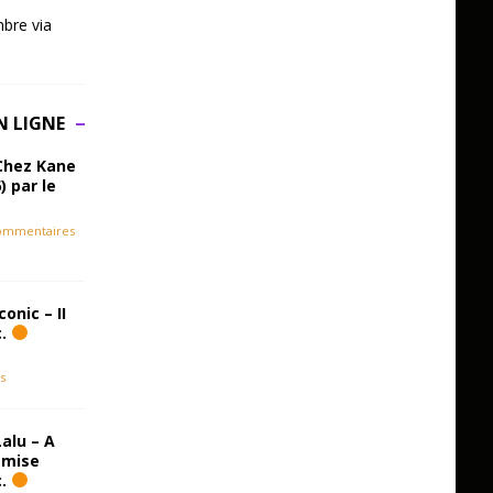
bre via
N LIGNE
Chez Kane
) par le
ommentaires
onic – II
c.
s
alu – A
emise
c.