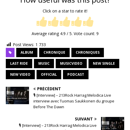
Click on a star to rate it!
Average rating
4.9
/ 5. Vote count:
9
Post Views:
1 733
ALBUM
CHRONIQUE
CHRONIQUES
LAST RIDE
MUSIC
MUSICVIDEO
NEW SINGLE
NEW VIDEO
OFFICIAL
PODCAST
PRÉCÉDENT
🎙 [Interview] – 213Rock Harrag Melodica Live
interview avec Tuomas Saukkonen du groupe
Before The Dawn
SUIVANT
🎙 [Interview] – 213Rock Harrag Melodica Live