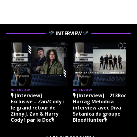
INTERVIEW
INTERVIEW
INTERVIEW
I
🎙 [Interview] –
🎙 [Interview] – 213Rock
Exclusive – Zan/Cody :
Harrag Melodica
le grand retour de
interview avec Diva
Zinny J. Zan & Harry
Satanica du groupe
Cody ! par le Doc🎙
BloodHunter🎙