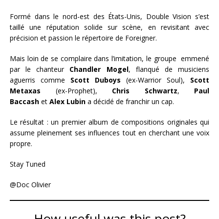
Formé dans le nord-est des États-Unis, Double Vision s’est
taillé une réputation solide sur scène, en revisitant avec
précision et passion le répertoire de Foreigner.
Mais loin de se complaire dans l’imitation, le groupe emmené
par le chanteur
Chandler Mogel
, flanqué de musiciens
aguerris comme
Scott Duboys
(ex-Warrior Soul),
Scott
Metaxas
(ex-Prophet),
Chris Schwartz
,
Paul
Baccash
et
Alex Lubin
a décidé de franchir un cap.
Le résultat : un premier album de compositions originales qui
assume pleinement ses influences tout en cherchant une voix
propre.
Stay Tuned
@Doc Olivier
How useful was this post?