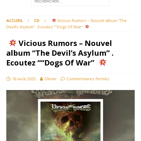
ACCUEIL
CD
Vicious Rumors – Nouvel album “The
Devil’s Asylum” . Ecoutez ““Dogs Of War”
Vicious Rumors – Nouvel
album “The Devil’s Asylum” .
Ecoutez ““Dogs Of War”
18 août 2025
Olivier
Commentaires fermés