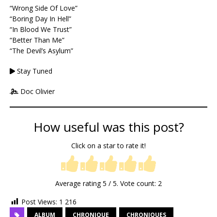
“Wrong Side Of Love”
“Boring Day In Hell”
“In Blood We Trust”
“Better Than Me”
“The Devil’s Asylum”
Stay Tuned
Doc Olivier
How useful was this post?
Click on a star to rate it!
Average rating
5
/ 5. Vote count:
2
Post Views:
1 216
ALBUM
CHRONIQUE
CHRONIQUES