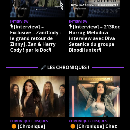
INTERVIEW
INTERVIEW
I
🎙 [Interview] –
🎙 [Interview] – 213Rock
Exclusive – Zan/Cody :
Harrag Melodica
le grand retour de
interview avec Diva
Zinny J. Zan & Harry
Satanica du groupe
Cody ! par le Doc🎙
BloodHunter🎙
LES CHRONIQUES !
CHRONIQUES DISQUES
CHRONIQUES DISQUES
[Chronique]
[Chronique] Chez