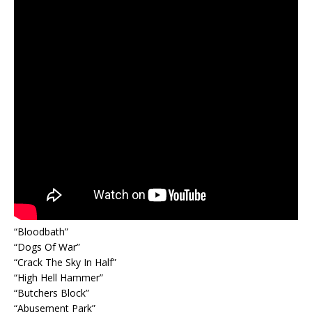
“Bloodbath”
“Dogs Of War”
“Crack The Sky In Half”
“High Hell Hammer”
“Butchers Block”
“Abusement Park”