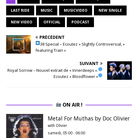
LAST RIDE
MUSIC
MUSICVIDEO
NEW SINGLE
NEW VIDEO
OFFICIAL
PODCAST
PRÉCÉDENT
38 Special – Ecoutez « Slightly Controversial, »
featuring Train »
SUIVANT
Royal Sorrow – Nouvel extrait de « Innerdeeps ».
Ecoutez « Bloodflower »
ON AIR !
Metal For Muthas by Doc Olivier
with Olivier
samedi, 05:00
-
06:00