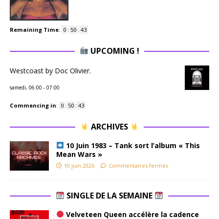
Remaining Time
:
0
:
50
:
43
UPCOMING !
Westcoast by Doc Olivier.
samedi, 06:00
-
07:00
Commencing in
:
0
:
50
:
43
ARCHIVES
10 Juin 1983 – Tank sort l’album « This
Mean Wars »
10 juin 2026
Commentaires fermés
SINGLE DE LA SEMAINE
Velveteen Queen accélère la cadence