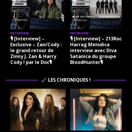
INTERVIEW
INTERVIEW
I
🎙 [Interview] –
🎙 [Interview] – 213Rock
Exclusive – Zan/Cody :
Harrag Melodica
le grand retour de
interview avec Diva
Zinny J. Zan & Harry
Satanica du groupe
Cody ! par le Doc🎙
BloodHunter🎙
LES CHRONIQUES !