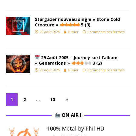
Stargazer nouveau single « Stone Cold
Creature »
5 (3)
29 août 2025
Olivier
Commentaires fermés
29 Août 2005 – Journey sort l’album
« Generations »
3 (2)
29 août 2025
Olivier
Commentaires fermés
1
2
…
10
»
ON AIR !
100% Metal by Phil HD