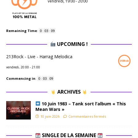
vendredi, 19:00
-
20:00
Remaining Time
:
0
:
03
:
08
UPCOMING !
213Rock - Live - Harrag Melodica
vendredi, 20:00
-
21:00
Commencing in
:
0
:
03
:
08
ARCHIVES
10 Juin 1983 – Tank sort l’album « This
Mean Wars »
10 juin 2026
Commentaires fermés
SINGLE DE LA SEMAINE