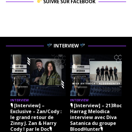
SUIVRE SUR FACEBOOK
INTERVIEW
INTERVIEW
INTERVIEW
I
🎙 [Interview] –
🎙 [Interview] – 213Rock
Exclusive – Zan/Cody :
Harrag Melodica
le grand retour de
interview avec Diva
Zinny J. Zan & Harry
Satanica du groupe
Cody ! par le Doc🎙
BloodHunter🎙