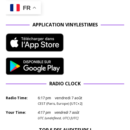
FR
APPLICATION VINYLESTIMES
RADIO CLOCK
Radio Time:
6
:
17
pm
vendredi 7 août
CEST (Paris, Europe) [UTC+2]
Your Time:
4
:
17
pm
vendredi 7 août
UTC (undefined, UTC) [UTC]
TOP 5 DES AUDITEURS !