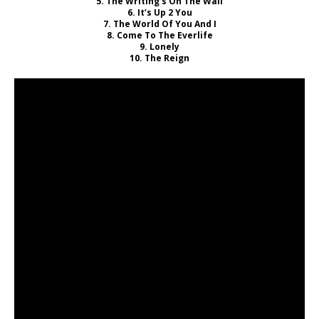
5. The Writing’s On The Wall
6. It’s Up 2 You
7. The World Of You And I
8. Come To The Everlife
9. Lonely
10. The Reign