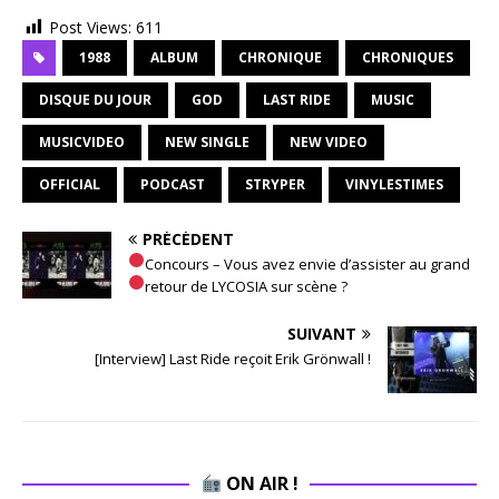
Post Views:
611
1988
ALBUM
CHRONIQUE
CHRONIQUES
DISQUE DU JOUR
GOD
LAST RIDE
MUSIC
MUSICVIDEO
NEW SINGLE
NEW VIDEO
OFFICIAL
PODCAST
STRYPER
VINYLESTIMES
PRÉCÉDENT
Concours – Vous avez envie d’assister au grand
retour de LYCOSIA sur scène ?
SUIVANT
[Interview] Last Ride reçoit Erik Grönwall !
ON AIR !