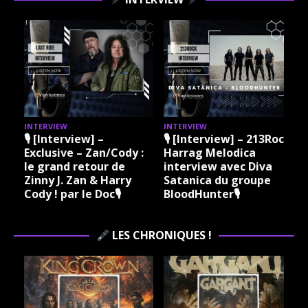
INTERVIEW
INTERVIEW
I
🎙 [Interview] –
🎙 [Interview] – 213Rock
Exclusive – Zan/Cody :
Harrag Melodica
le grand retour de
interview avec Diva
Zinny J. Zan & Harry
Satanica du groupe
Cody ! par le Doc🎙
BloodHunter🎙
LES CHRONIQUES !