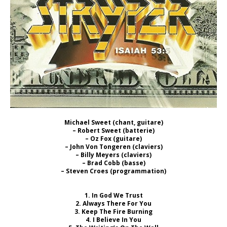
Michael Sweet (chant, guitare)
– Robert Sweet (batterie)
– Oz Fox (guitare)
– John Von Tongeren (claviers)
– Billy Meyers (claviers)
– Brad Cobb (basse)
– Steven Croes (programmation)
1. In God We Trust
2. Always There For You
3. Keep The Fire Burning
4. I Believe In You