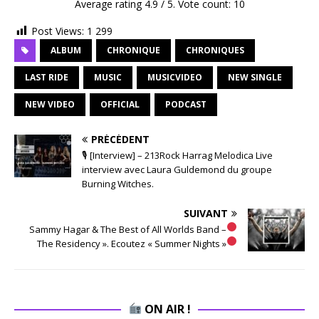
Average rating
4.9
/ 5. Vote count:
10
Post Views:
1 299
ALBUM
CHRONIQUE
CHRONIQUES
LAST RIDE
MUSIC
MUSICVIDEO
NEW SINGLE
NEW VIDEO
OFFICIAL
PODCAST
PRÉCÉDENT
🎙 [Interview] – 213Rock Harrag Melodica Live
interview avec Laura Guldemond du groupe
Burning Witches.
SUIVANT
Sammy Hagar & The Best of All Worlds Band –
The Residency ». Ecoutez « Summer Nights »
ON AIR !