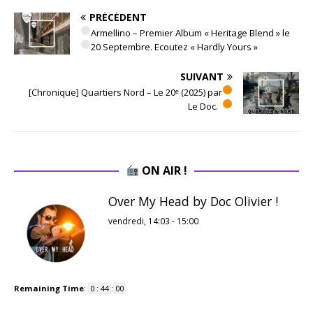
PRÉCÉDENT
Armellino – Premier Album « Heritage Blend » le
20 Septembre. Ecoutez « Hardly Yours »
SUIVANT
[Chronique] Quartiers Nord – Le 20ᵉ (2025) par
Le Doc.
ON AIR !
Over My Head by Doc Olivier !
vendredi, 14:03
-
15:00
Remaining Time
:
0
:
44
:
00