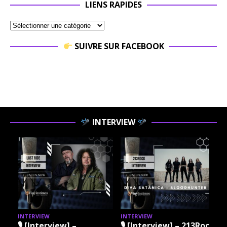
LIENS RAPIDES
SUIVRE SUR FACEBOOK
INTERVIEW
INTERVIEW
INTERVIEW
I
🎙 [Interview] –
🎙 [Interview] – 213Rock