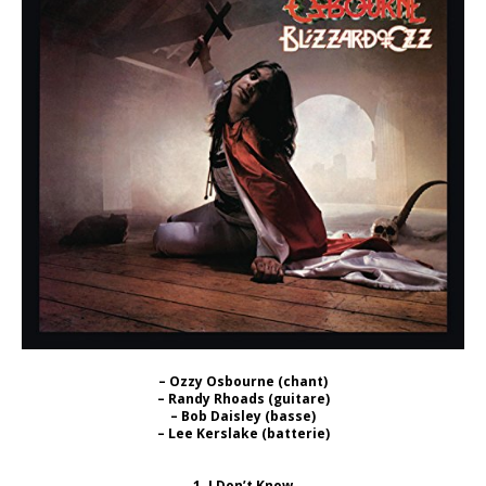
– Ozzy Osbourne (chant)
– Randy Rhoads (guitare)
– Bob Daisley (basse)
– Lee Kerslake (batterie)
1. I Don’t Know