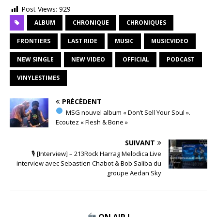
Post Views:
929
ALBUM
CHRONIQUE
CHRONIQUES
FRONTIERS
LAST RIDE
MUSIC
MUSICVIDEO
NEW SINGLE
NEW VIDEO
OFFICIAL
PODCAST
VINYLESTIMES
PRÉCÉDENT
MSG nouvel album « Don’t Sell Your Soul ».
Ecoutez « Flesh & Bone »
SUIVANT
🎙 [Interview] – 213Rock Harrag Melodica Live
interview avec Sebastien Chabot & Bob Saliba du
groupe Aedan Sky
ON AIR !