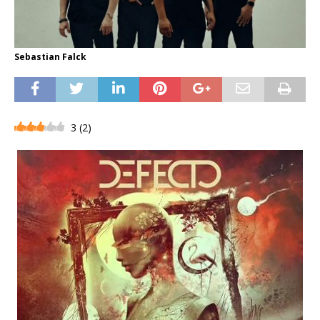
Sebastian Falck
3
(
2
)