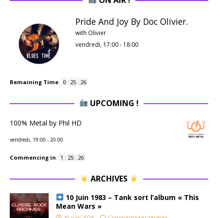
Pride And Joy By Doc Olivier.
with Olivier
vendredi, 17:00
-
18:00
Remaining Time
:
0
:
25
:
25
UPCOMING !
100% Metal by Phil HD
vendredi, 19:00
-
20:00
Commencing in
:
1
:
25
:
25
ARCHIVES
10 Juin 1983 – Tank sort l’album « This
Mean Wars »
10 juin 2026
Commentaires fermés