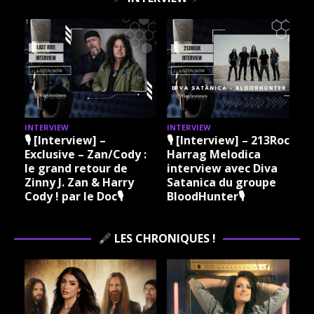
INTERVIEW
INTERVIEW
I
🎙 [Interview] –
🎙 [Interview] – 213Rock
Exclusive – Zan/Cody :
Harrag Melodica
le grand retour de
interview avec Diva
Zinny J. Zan & Harry
Satanica du groupe
Cody ! par le Doc🎙
BloodHunter🎙
LES CHRONIQUES !