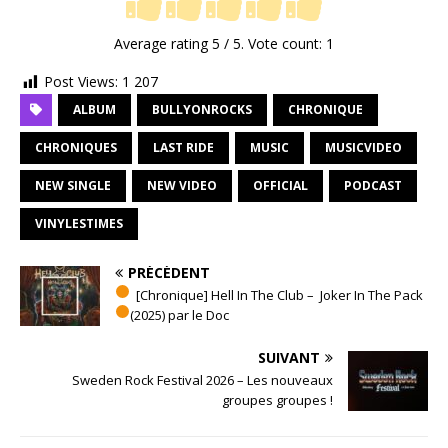
Average rating
5
/ 5. Vote count:
1
Post Views:
1 207
ALBUM
BULLYONROCKS
CHRONIQUE
CHRONIQUES
LAST RIDE
MUSIC
MUSICVIDEO
NEW SINGLE
NEW VIDEO
OFFICIAL
PODCAST
VINYLESTIMES
PRÉCÉDENT
[Chronique] Hell In The Club – Joker In The Pack
(2025) par le Doc
SUIVANT
Sweden Rock Festival 2026 – Les nouveaux
groupes groupes !