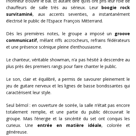
l’honneur d’ouvrir le bal. Et autant dire qu’ils ont pris leur rôle de
chauffeurs de salle très au sérieux. Leur
boogie rock
survitaminé
, aux accents seventies, a instantanément
électrisé le public de l’Espace François Mitterrand.
Dès les premières notes, le groupe a imposé un
groove
communicatif
, mêlant riffs accrocheurs, refrains fédérateurs
et une présence scénique pleine d’enthousiasme.
Le chanteur, véritable showman, n’a pas hésité à descendre au
plus près des premiers rangs pour faire chanter le public.
Le son, clair et équilibré, a permis de savourer pleinement le
jeu de guitare nerveux et les lignes de basse bondissantes qui
caractérisent leur style.
Seul bémol : en ouverture de soirée, la salle n’était pas encore
totalement remplie, et une partie du public découvrait le
groupe. Mais l’énergie et la sincérité du set ont conquis les
curieux. Une
entrée en matière idéale
, colorée et
généreuse.