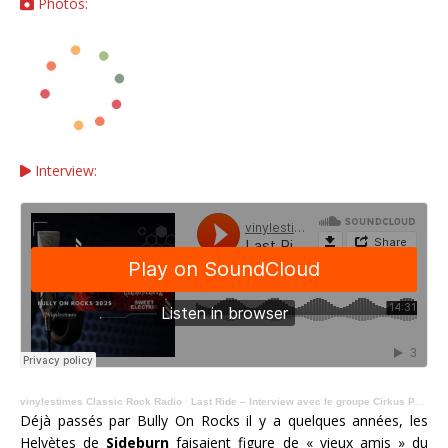
Photos:
Interview:
vinylestimes Classic Rock Radio
·
Last Ride – Interview avec le groupe Cirkus Prutz au Bully On Rocks 2025.
Déjà passés par Bully On Rocks il y a quelques années, les
Helvètes de
Sideburn
faisaient figure de « vieux amis » du