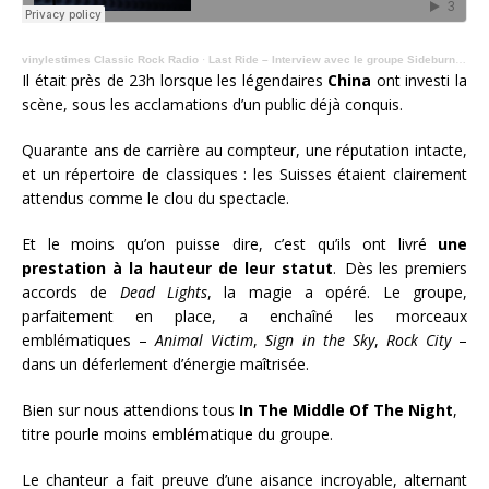
vinylestimes Classic Rock Radio
·
Last Ride – Interview avec le groupe Sideburn au Bully On Rocks 2025.
Il était près de 23h lorsque les légendaires
China
ont investi la
scène, sous les acclamations d’un public déjà conquis.
Quarante ans de carrière au compteur, une réputation intacte,
et un répertoire de classiques : les Suisses étaient clairement
attendus comme le clou du spectacle.
Et le moins qu’on puisse dire, c’est qu’ils ont livré
une
prestation à la hauteur de leur statut
. Dès les premiers
accords de
Dead Lights
, la magie a opéré. Le groupe,
parfaitement en place, a enchaîné les morceaux
emblématiques –
Animal Victim
,
Sign in the Sky
,
Rock City
–
dans un déferlement d’énergie maîtrisée.
Bien sur nous attendions tous
In The Middle Of The Night
,
titre pourle moins emblématique du groupe.
Le chanteur a fait preuve d’une aisance incroyable, alternant