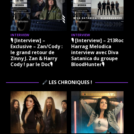
INTERVIEW
INTERVIEW
I
🎙 [Interview] –
🎙 [Interview] – 213Rock
Exclusive – Zan/Cody :
Harrag Melodica
le grand retour de
interview avec Diva
Zinny J. Zan & Harry
Satanica du groupe
Cody ! par le Doc🎙
BloodHunter🎙
LES CHRONIQUES !