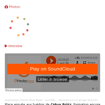
Photos:
Interview:
vinylestimes Classic Rock Radio
·
Last Ride – Interview avec le groupe Sweet Electric au Bully On Rocks 2025.
Place ensuite aux Suédois de
Cirkus Prütz
, formation encore