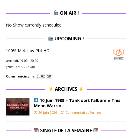
ON AIR !
No Show currently scheduled.
UPCOMING !
100% Metal by Phil HD
vendredi, 19:00
-
20:00
[
jeudi, 17:00
-
18:00
]
Commencing in
:
0
:
02
:
57
ARCHIVES
10 Juin 1983 – Tank sort l’album « This
Mean Wars »
10 juin 2026
Commentaires fermés
SINGLE DE LA SEMAINE