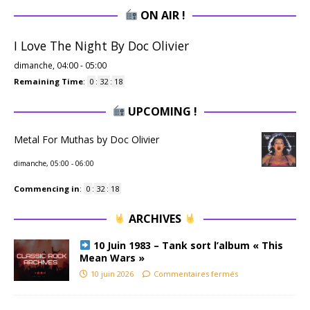
ON AIR !
I Love The Night By Doc Olivier
dimanche, 04:00
-
05:00
Remaining Time
:
0
:
32
:
17
UPCOMING !
Metal For Muthas by Doc Olivier
dimanche, 05:00
-
06:00
Commencing in
:
0
:
32
:
17
ARCHIVES
10 Juin 1983 – Tank sort l’album « This
Mean Wars »
10 juin 2026
Commentaires fermés