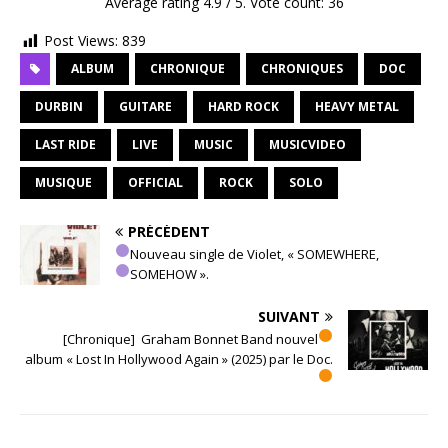
Average rating
4.9
/ 5. Vote count:
36
Post Views:
839
ALBUM
CHRONIQUE
CHRONIQUES
DOC
DURBIN
GUITARE
HARD ROCK
HEAVY METAL
LAST RIDE
LIVE
MUSIC
MUSICVIDEO
MUSIQUE
OFFICIAL
ROCK
SOLO
PRÉCÉDENT
Nouveau single de Violet, « SOMEWHERE,
SOMEHOW ».
SUIVANT
[Chronique] Graham Bonnet Band nouvel
album « Lost In Hollywood Again » (2025) par le Doc.