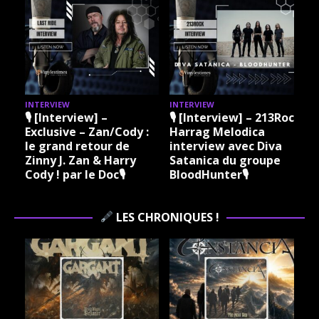
INTERVIEW
INTERVIEW
I
🎙 [Interview] –
🎙 [Interview] – 213Rock
Exclusive – Zan/Cody :
Harrag Melodica
le grand retour de
interview avec Diva
Zinny J. Zan & Harry
Satanica du groupe
Cody ! par le Doc🎙
BloodHunter🎙
LES CHRONIQUES !