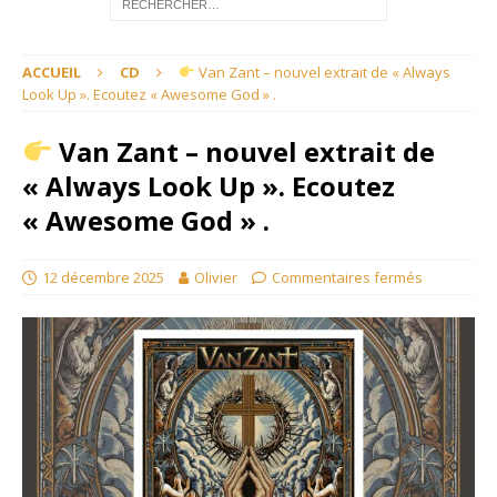
ACCUEIL
CD
Van Zant – nouvel extrait de « Always
Look Up ». Ecoutez « Awesome God » .
Van Zant – nouvel extrait de
« Always Look Up ». Ecoutez
« Awesome God » .
12 décembre 2025
Olivier
Commentaires fermés