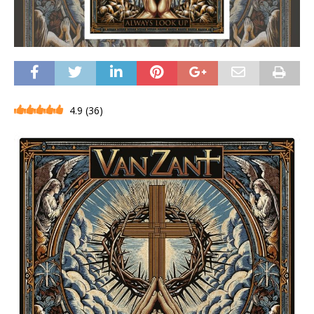
4.9
(
36
)