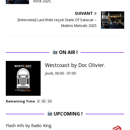
Rock 2025.
SUIVANT
[Interview] Last Ride reçoit State Of Salazar –
Malmö Melodic 2025
ON AIR !
Westcoast by Doc Olivier.
jeudi, 06:00
-
07:00
Remaining Time
:
0
:
55
:
52
UPCOMING !
Flash Info by Radio King.