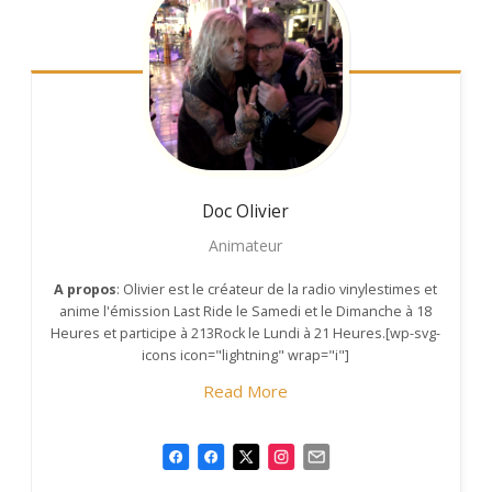
Doc Olivier
Animateur
A propos
: Olivier est le créateur de la radio vinylestimes et
anime l'émission Last Ride le Samedi et le Dimanche à 18
Heures et participe à 213Rock le Lundi à 21 Heures.[wp-svg-
icons icon="lightning" wrap="i"]
Read More