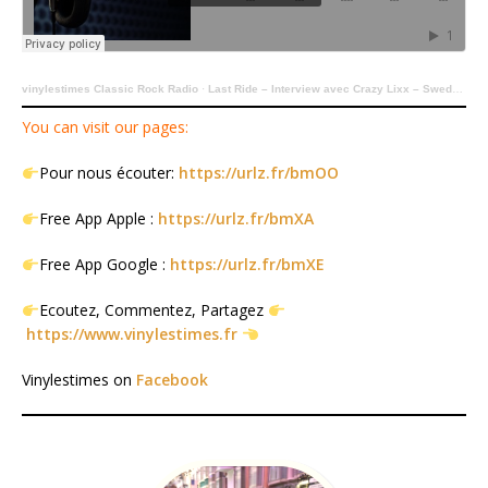
vinylestimes Classic Rock Radio
·
Last Ride – Interview avec Crazy Lixx – Sweden Rock 2025
You can visit our pages:
Pour nous écouter:
https://urlz.fr/bmOO
Free App Apple :
https://urlz.fr/bmXA
Free App Google :
https://urlz.fr/bmXE
Ecoutez, Commentez, Partagez
https://www.vinylestimes.fr
Vinylestimes on
Facebook