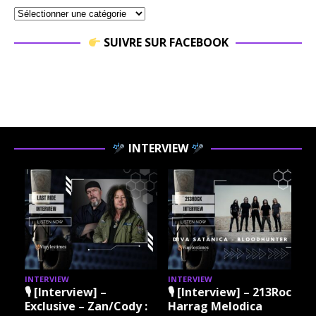
SUIVRE SUR FACEBOOK
INTERVIEW
INTERVIEW
INTERVIEW
I
🎙 [Interview] –
🎙 [Interview] – 213Rock
Exclusive – Zan/Cody :
Harrag Melodica