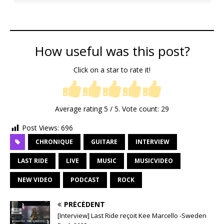
How useful was this post?
Click on a star to rate it!
Average rating
5
/ 5. Vote count:
29
Post Views:
696
CHRONIQUE
GUITARE
INTERVIEW
LAST RIDE
LIVE
MUSIC
MUSICVIDEO
NEW VIDEO
PODCAST
ROCK
PRÉCÉDENT
[Interview] Last Ride reçoit Kee Marcello -Sweden