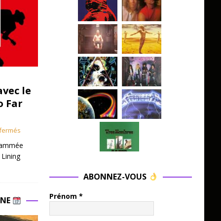
avec le
o Far
fermés
grammée
 Lining
ABONNEZ-VOUS
Prénom
*
INE