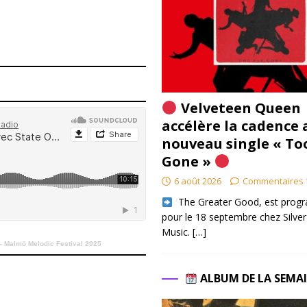
Velveteen Queen
accélère la cadence 
nouveau single « To
Gone »
6 août 2026
Commentaires 
​ The Greater Good, est pro
pour le 18 septembre chez Silver
Music.
[…]
 – Malmö Melodic Festival 2025
ALBUM DE LA SEMA