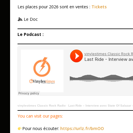
Les places pour 2026 sont en ventes :
Tickets
Le Doc
Le Podcast :
vinylestimes Classic Rock Radio
·
Last Ride – Interview avec State Of Salazar
You can visit our pages:
Pour nous écouter:
https://urlz.fr/bmOO