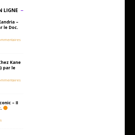
N LIGNE
Xandria –
r le Doc.
ommentaires
Chez Kane
) par le
ommentaires
onic – II
c.
s