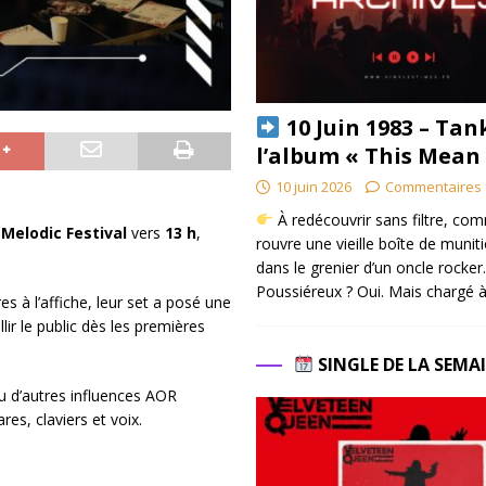
10 Juin 1983 – Tan
l’album « This Mean
10 juin 2026
Commentaires 
À redécouvrir sans filtre, co
Melodic Festival
vers
13 h
,
rouvre une vieille boîte de munit
dans le grenier d’un oncle rocker.
Poussiéreux ? Oui. Mais chargé à
s à l’affiche, leur set a posé une
llir le public dès les premières
SINGLE DE LA SEMA
 d’autres influences AOR
res, claviers et voix.