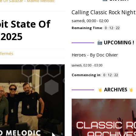
ate Of Salazar – Malmö Melodic
Calling Classic Rock Night
oit State Of
samedi, 00:00
-
02:00
Remaining Time
:
0
:
12
:
21
 2025
UPCOMING !
 fermés
Heroes - By Doc Olivier
samedi, 02:00
-
03:00
Commencing in
:
0
:
12
:
21
ARCHIVES