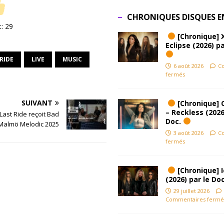
CHRONIQUES DISQUES E
t:
29
[Chronique] 
Eclipse (2026) pa
RIDE
LIVE
MUSIC
6 août 2026
C
fermés
SUIVANT
[Chronique] 
– Reckless (2026
 Last Ride reçoit Bad
Doc.
 Malmö Melodic 2025
3 août 2026
C
fermés
[Chronique] Ic
(2026) par le Do
29 juillet 2026
Commentaires fermé