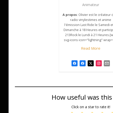
Animateur
A propos
: Olivier est le créateur 
radio vinylestimes et anime
l'émission Last Ride le Samedi et
Dimanche à 18 Heures et partici
213Rock le Lundi à 21 Heures.[
svg-icons icon="lightning" wrap=
Read More
How useful was this
Click on a star to rate it!