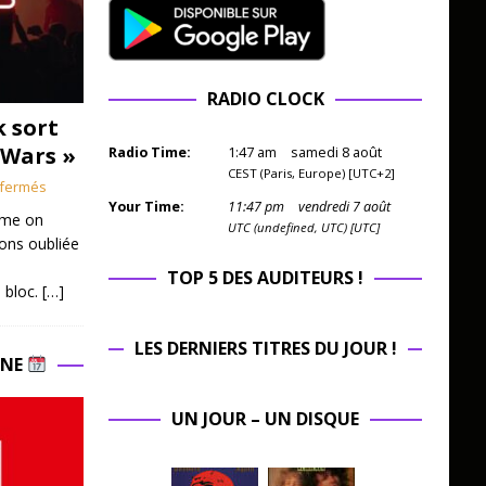
RADIO CLOCK
k sort
 Wars »
Radio Time:
1
:
47
am
samedi 8 août
CEST (Paris, Europe) [UTC+2]
fermés
Your Time:
11
:
47
pm
vendredi 7 août
mme on
UTC (undefined, UTC) [UTC]
ions oubliée
TOP 5 DES AUDITEURS !
 bloc.
[…]
LES DERNIERS TITRES DU JOUR !
INE
UN JOUR – UN DISQUE