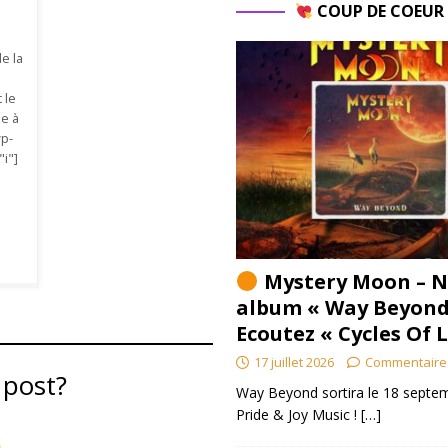
COUP DE COEU
de la
 le
pe à
wp-
"i"]
Mystery Moon – N
album « Way Beyond
Ecoutez « Cycles Of 
17 juillet 2026
Commentaire
 post?
Way Beyond sortira le 18 septem
Pride & Joy Music !
[…]