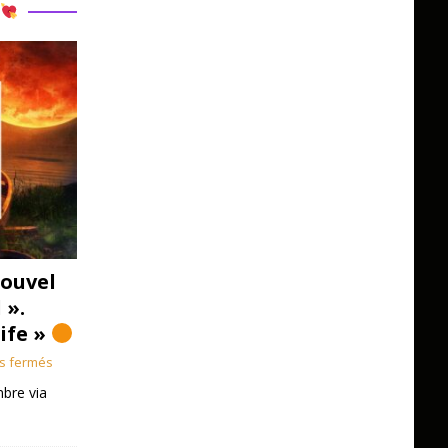
R
ouvel
 ».
Life »
s fermés
bre via