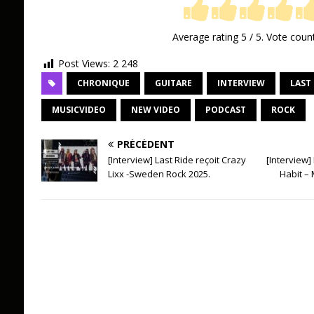
Average rating
5
/ 5. Vote coun
Post Views:
2 248
CHRONIQUE
GUITARE
INTERVIEW
LAST 
MUSICVIDEO
NEW VIDEO
PODCAST
ROCK
PRÉCÉDENT
[Interview] Last Ride reçoit Crazy
[Interview]
Lixx -Sweden Rock 2025.
Habit –