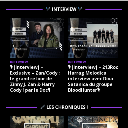
INTERVIEW
INTERVIEW
INTERVIEW
I
🎙 [Interview] –
🎙 [Interview] – 213Rock
Exclusive – Zan/Cody :
Harrag Melodica
le grand retour de
interview avec Diva
Zinny J. Zan & Harry
Satanica du groupe
Cody ! par le Doc🎙
BloodHunter🎙
LES CHRONIQUES !