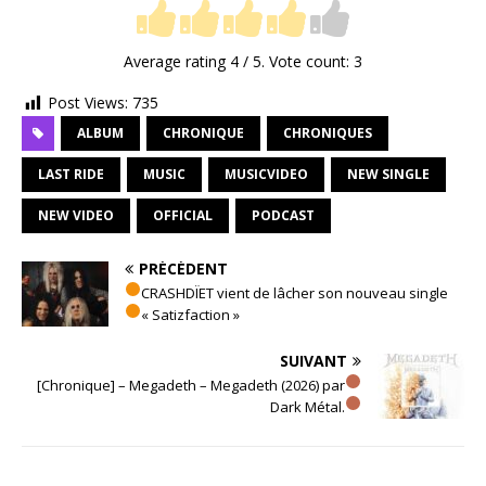
Average rating
4
/ 5. Vote count:
3
Post Views:
735
ALBUM
CHRONIQUE
CHRONIQUES
LAST RIDE
MUSIC
MUSICVIDEO
NEW SINGLE
NEW VIDEO
OFFICIAL
PODCAST
PRÉCÉDENT
CRASHDÏET vient de lâcher son nouveau single
« Satizfaction »
SUIVANT
[Chronique] – Megadeth – Megadeth (2026) par
Dark Métal.