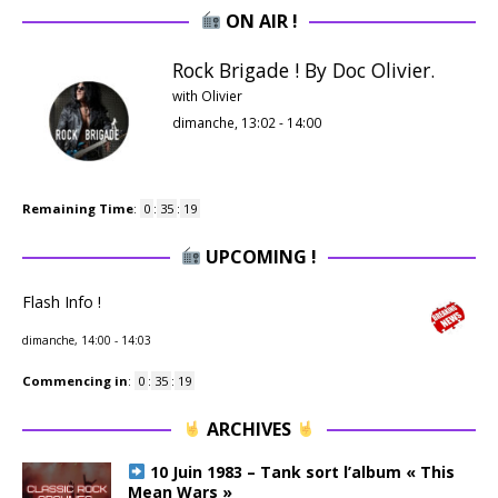
ON AIR !
Rock Brigade ! By Doc Olivier.
with Olivier
dimanche, 13:02
-
14:00
Remaining Time
:
0
:
35
:
18
UPCOMING !
Flash Info !
dimanche, 14:00
-
14:03
Commencing in
:
0
:
35
:
18
ARCHIVES
10 Juin 1983 – Tank sort l’album « This
Mean Wars »