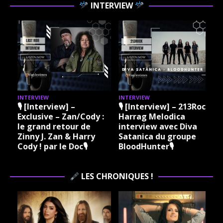
INTERVIEW
INTERVIEW
INTERVIEW
I
🎙 [Interview] –
🎙 [Interview] – 213Rock
Exclusive – Zan/Cody :
Harrag Melodica
le grand retour de
interview avec Diva
Zinny J. Zan & Harry
Satanica du groupe
Cody ! par le Doc🎙
BloodHunter🎙
LES CHRONIQUES !