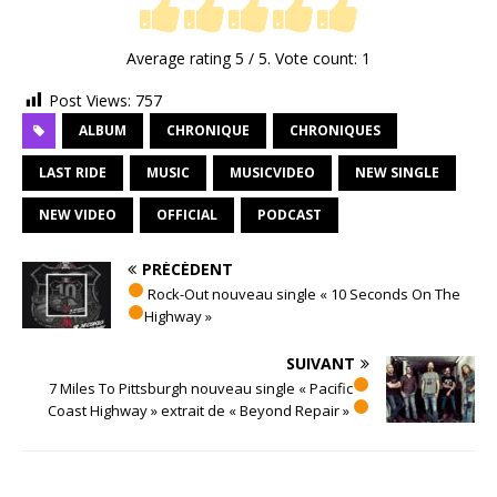
Average rating
5
/ 5. Vote count:
1
Post Views:
757
ALBUM
CHRONIQUE
CHRONIQUES
LAST RIDE
MUSIC
MUSICVIDEO
NEW SINGLE
NEW VIDEO
OFFICIAL
PODCAST
PRÉCÉDENT
Rock-Out nouveau single « 10 Seconds On The
Highway »
SUIVANT
7 Miles To Pittsburgh nouveau single « Pacific
Coast Highway » extrait de « Beyond Repair »