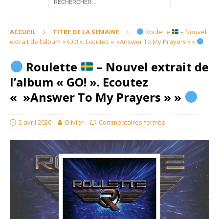
ACCUEIL
TITRE DE LA SEMAINE
​ Roulette
​ – Nouvel
extrait de l’album « GO! ». Ecoutez « »Answer To My Prayers » »
​ Roulette
​ – Nouvel extrait de
l’album « GO! ». Ecoutez
« »Answer To My Prayers » »
2 avril 2026
Olivier
Commentaires fermés