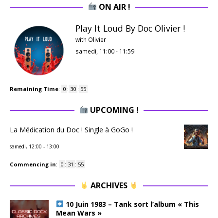
ON AIR !
Play It Loud By Doc Olivier !
with Olivier
samedi, 11:00
-
11:59
Remaining Time
:
0
:
30
:
54
UPCOMING !
La Médication du Doc ! Single à GoGo !
samedi, 12:00
-
13:00
Commencing in
:
0
:
31
:
54
ARCHIVES
10 Juin 1983 – Tank sort l’album « This
Mean Wars »