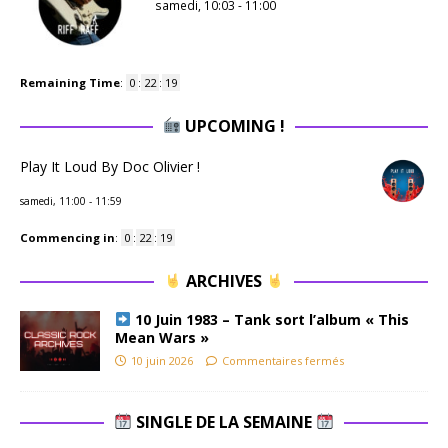
samedi, 10:03
-
11:00
Remaining Time
:
0
:
22
:
19
UPCOMING !
Play It Loud By Doc Olivier !
samedi, 11:00
-
11:59
Commencing in
:
0
:
22
:
19
ARCHIVES
10 Juin 1983 – Tank sort l’album « This
Mean Wars »
10 juin 2026
Commentaires fermés
SINGLE DE LA SEMAINE