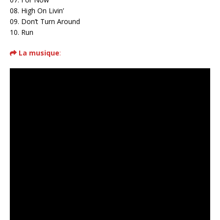
08. High On Livin’
09. Don’t Turn Around
10. Run
La musique
: