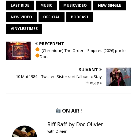
LAST RIDE
MUSIC
MUSICVIDEO
NEW SINGLE
NEW VIDEO
OFFICIAL
PODCAST
VINYLESTIMES
PRÉCÉDENT
[Chronique] The Order – Empires (2026) par le
Doc.
SUIVANT
10 Mai 1984 – Twisted Sister sort l’album « Stay
Hungry »
ON AIR !
Riff Raff by Doc Olivier
with Olivier