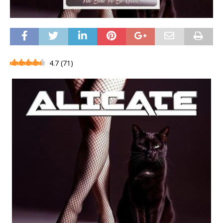
4.7
(
71
)