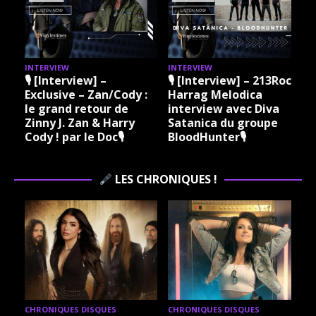
INTERVIEW
INTERVIEW
I
🎙 [Interview] –
🎙 [Interview] – 213Rock
Exclusive – Zan/Cody :
Harrag Melodica
le grand retour de
interview avec Diva
Zinny J. Zan & Harry
Satanica du groupe
Cody ! par le Doc🎙
BloodHunter🎙
LES CHRONIQUES !
CHRONIQUES DISQUES
CHRONIQUES DISQUES