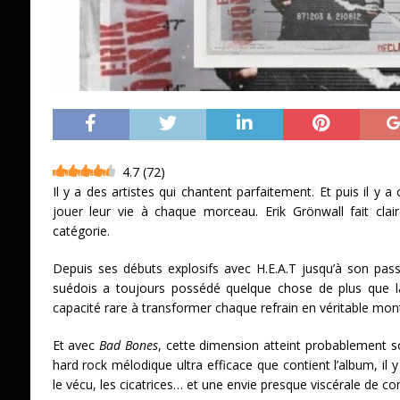
4.7
(
72
)
Il y a des artistes qui chantent parfaitement. Et puis il y 
jouer leur vie à chaque morceau. Erik Grönwall fait cla
catégorie.
Depuis ses débuts explosifs avec H.E.A.T jusqu’à son pas
suédois a toujours possédé quelque chose de plus que la
capacité rare à transformer chaque refrain en véritable mo
Et avec
Bad Bones
, cette dimension atteint probablement 
hard rock mélodique ultra efficace que contient l’album, il
le vécu, les cicatrices… et une envie presque viscérale de c