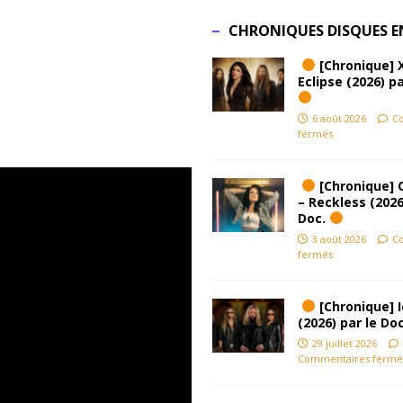
CHRONIQUES DISQUES E
[Chronique] 
Eclipse (2026) pa
6 août 2026
C
fermés
[Chronique] 
– Reckless (2026
Doc.
3 août 2026
C
fermés
[Chronique] Ic
(2026) par le Do
29 juillet 2026
Commentaires fermé