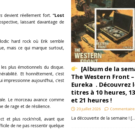
es
devient réellement fort.
“Lost
spective, laissant davantage de
odic hard rock où Erik semble
que, mais ce qui marque surtout,
s les plus émotionnels du disque.
[Album de la sem
nérabilité. Et honnêtement, c’est
The Western Front –
i impressionne aujourd’hui, c’est
Eureka . Découvrez l
titres à 10 heures, 1
et 21 heures !
trale. Le morceau avance comme
ne de rage et de résilience.
20 juillet 2026
Commentaire
La découverte de la semaine !
[…
ct et plus rock’n’roll, avant que
ifficile de ne pas ressentir quelque