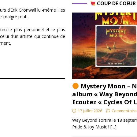
COUP DE COEU
rs d’Erik Grönwall lui-même : les
er malgré tout.
bum le plus personnel et le plus
celui d’un artiste qui continue de
ment.
Mystery Moon – N
album « Way Beyond
Ecoutez « Cycles Of 
17 juillet 2026
Commentaire
Way Beyond sortira le 18 septem
Pride & Joy Music !
[…]