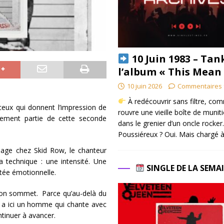
10 Juin 1983 – Tan
l’album « This Mean
10 juin 2026
Commentaires 
À redécouvrir sans filtre, co
a ceux qui donnent l’impression de
rouvre une vieille boîte de munit
irement partie de cette seconde
dans le grenier d’un oncle rocker.
Poussiéreux ? Oui. Mais chargé à
sage chez Skid Row, le chanteur
 technique : une intensité. Une
SINGLE DE LA SEMA
ntée émotionnelle.
son sommet. Parce qu’au-delà du
 y a ici un homme qui chante avec
ontinuer à avancer.