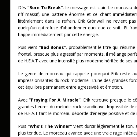
Dès
“Born To Break”
, le message est clair. Le morceau 
riff massif, une batterie énorme et ce chant immédiate
littéralement dans le refrain. Erik Grönwall ne revient pa
quelqu’un qui refuse d’abandonner quoi que ce soit. Et fran
happé immédiatement par cette énergie.
Puis vient
“Bad Bones”
, probablement le titre qui résume l
frontal, presque plus agressif par moments, il mélange par
de H.E.A.T avec une intensité plus moderne héritée de ses
Le genre de morceau qui rappelle pourquoi Erik reste auj
impressionnantes du rock moderne. L’une des grandes for
cet équilibre permanent entre agressivité et émotion.
Avec
“Praying For A Miracle”
, Erik retrouve presque le 
grandes heures du melodic rock scandinave. Impossible de n
de H.E.A.T tant le morceau déborde d’énergie positive et d
Puis
“Who’s The Winner”
vient durcir légèrement le ton,
plus tendue. Le morceau avance avec une vraie rage intérieu