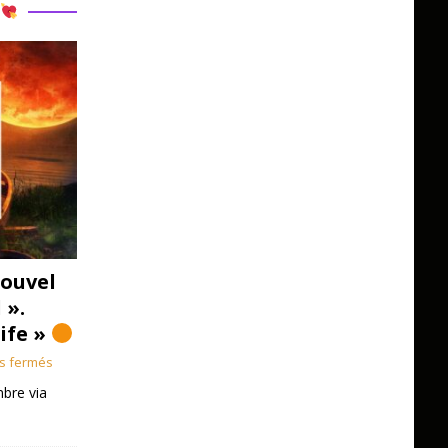
R
ouvel
 ».
Life »
s fermés
bre via