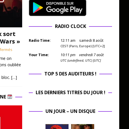
RADIO CLOCK
k sort
 Wars »
Radio Time:
12
:
11
am
samedi 8 août
CEST (Paris, Europe) [UTC+2]
fermés
Your Time:
10
:
11
pm
vendredi 7 août
mme on
UTC (undefined, UTC) [UTC]
ions oubliée
TOP 5 DES AUDITEURS !
 bloc.
[…]
LES DERNIERS TITRES DU JOUR !
INE
UN JOUR – UN DISQUE