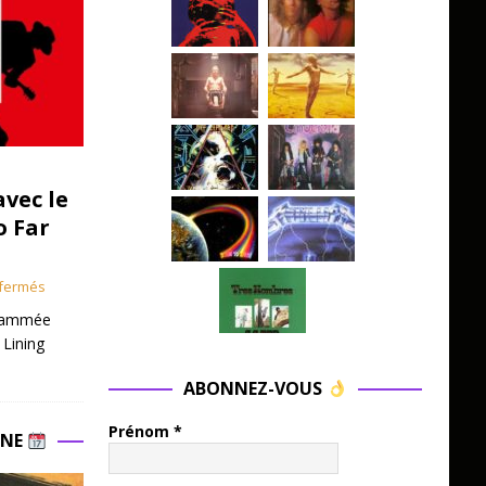
avec le
o Far
fermés
grammée
 Lining
ABONNEZ-VOUS
Prénom
*
INE