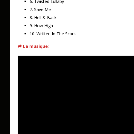
6. Twisted Lullaby
7. Save Me
8. Hell & Back
9. How High
10. Written In The Scars
La musique
: