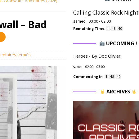
ik Grönwall – Bad Bones (2026)
Calling Classic Rock Night
wall – Bad
samedi, 00:00
-
02:00
Remaining Time
:
1
:
48
:
38
UPCOMING !
ntaires fermés
Heroes - By Doc Olivier
samedi, 02:00
-
03:00
Commencing in
:
1
:
48
:
38
ARCHIVES