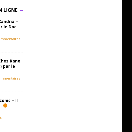
N LIGNE
Xandria –
r le Doc.
ommentaires
Chez Kane
) par le
ommentaires
onic – II
c.
s