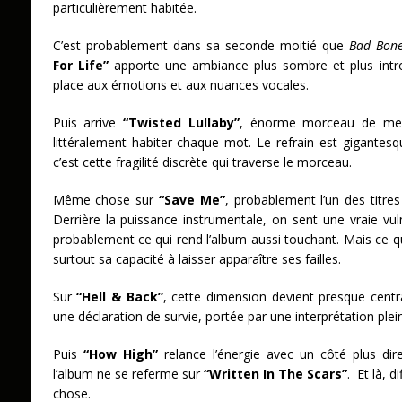
particulièrement habitée.
C’est probablement dans sa seconde moitié que
Bad Bon
For Life”
apporte une ambiance plus sombre et plus intro
place aux émotions et aux nuances vocales.
Puis arrive
“Twisted Lullaby”
, énorme morceau de mel
littéralement habiter chaque mot. Le refrain est gigantes
c’est cette fragilité discrète qui traverse le morceau.
Même chose sur
“Save Me”
, probablement l’un des titre
Derrière la puissance instrumentale, on sent une vraie vul
probablement ce qui rend l’album aussi touchant. Mais ce qu
surtout sa capacité à laisser apparaître ses failles.
Sur
“Hell & Back”
, cette dimension devient presque cen
une déclaration de survie, portée par une interprétation plei
Puis
“How High”
relance l’énergie avec un côté plus dire
l’album ne se referme sur
“Written In The Scars”
. Et là, d
chose.