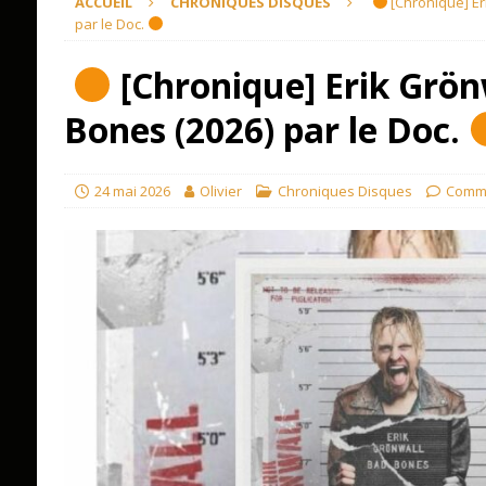
ACCUEIL
CHRONIQUES DISQUES
[Chronique] Er
par le Doc.
[Chronique] Erik Grön
Bones (2026) par le Doc.
24 mai 2026
Olivier
Chroniques Disques
Comme