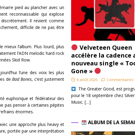
démarre pied au plancher avec un
ment reconnaissable qui explose
s discrètement. Il revient comme
chement, difficile de ne pas être
Velveteen Queen
e mieux l’album. Plus lourd, plus
faitement l’ADN melodic hard rock
accélère la cadence 
 années Skid Row.
nouveau single « To
Gone »
ourd’hui l’une des voix les plus
ces de
Bad Bones
, c’est justement
6 août 2026
Commentaires 
​ The Greater Good, est pro
pour le 18 septembre chez Silver
côté euphorique et fédérateur des
Music.
[…]
e pas penser à certaines pépites
e refrains énormes.
ALBUM DE LA SEMA
 avec une approche plus heavy et
re, portée par une interprétation