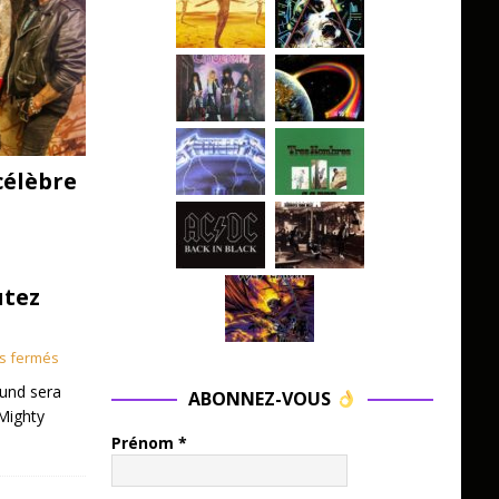
célèbre
utez
s fermés
und sera
ABONNEZ-VOUS
Mighty
Prénom
*