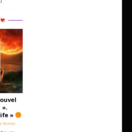
]
R
ouvel
 ».
Life »
s fermés