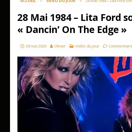
ACCUEIL
VIDÉO DU JOUR
28 Mai 1984 – Lita Ford so
28 Mai 1984 – Lita Ford s
« Dancin’ On The Edge »
28 mai 2026
Olivier
Vidéo du jour
Commentaire