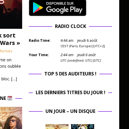
RADIO CLOCK
k sort
Radio Time:
4
:
44
am
jeudi 6 août
 Wars »
CEST (Paris, Europe) [UTC+2]
fermés
Your Time:
2
:
44
am
jeudi 6 août
mme on
UTC (undefined, UTC) [UTC]
ions oubliée
TOP 5 DES AUDITEURS !
 bloc.
[…]
LES DERNIERS TITRES DU JOUR !
INE
UN JOUR – UN DISQUE