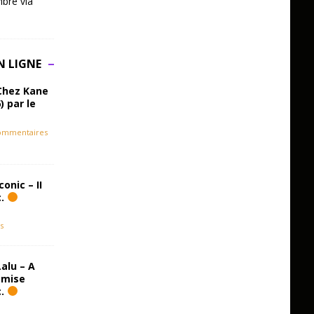
bre via
N LIGNE
Chez Kane
) par le
ommentaires
onic – II
c.
s
alu – A
emise
c.