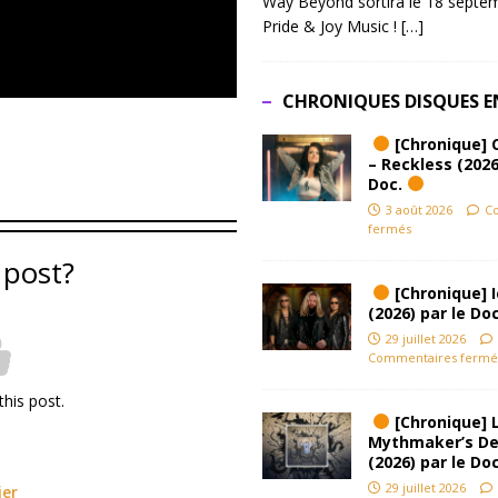
Way Beyond sortira le 18 septem
Pride & Joy Music !
[…]
CHRONIQUES DISQUES E
[Chronique] 
– Reckless (2026
Doc.
3 août 2026
C
fermés
 post?
[Chronique] Ic
(2026) par le Do
29 juillet 2026
Commentaires fermé
this post.
[Chronique] L
Mythmaker’s D
(2026) par le Do
29 juillet 2026
ier