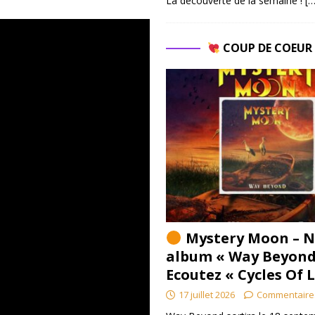
La découverte de la semaine !
[…
COUP DE COEU
Mystery Moon – N
album « Way Beyond
Ecoutez « Cycles Of 
17 juillet 2026
Commentaire