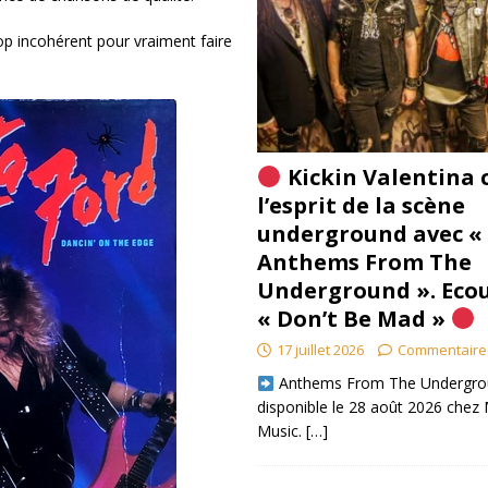
rop incohérent pour vraiment faire
Kickin Valentina 
l’esprit de la scène
underground avec «
Anthems From The
Underground ». Eco
« Don’t Be Mad »
17 juillet 2026
Commentaire
​ Anthems From The Undergro
disponible le 28 août 2026 chez 
Music.
[…]