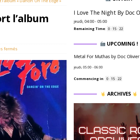
rt l’album « Dancin’ On The Edge »
I Love The Night By Doc Ol
ort l’album
jeudi, 04:00
-
05:00
Remaining Time
:
0
:
15
:
21
UPCOMING !
s fermés
Metal For Muthas by Doc Olivier
jeudi, 05:00
-
06:00
Commencing in
:
0
:
15
:
21
ARCHIVES