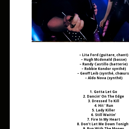
– Lita Ford (guitare, chant)
– Hugh Mcdonald (basse)
– Randy Castillo (batterie)
– Robbie Kondor synthé)
– Geoff Leib (synthé, chœurs
– Aldo Nova (synthé)
1. Gotta Let Go
2. Dancin’ On The Edge
3. Dressed To Kill
4. Hit ‘ Run
5. Lady Killer
6. Still Waitin’
7. Fire In My Heart
8. Don’t Let Me Down Tonigh
9. Run With The Money