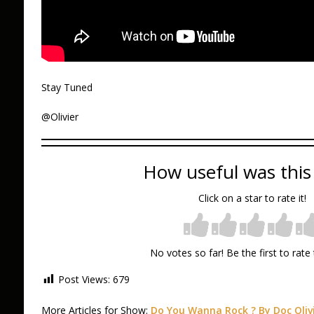
Stay Tuned
@Olivier
How useful was this
Click on a star to rate it!
No votes so far! Be the first to rate 
Post Views:
679
More Articles for Show:
Do You Wanna Rock ? By Doc Oliv