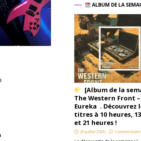
ALBUM DE LA SEMA
)
[Album de la sem
The Western Front –
Eureka . Découvrez l
titres à 10 heures, 1
et 21 heures !
20 juillet 2026
Commentaire
t