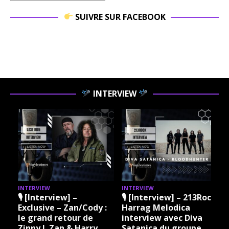
SUIVRE SUR FACEBOOK
INTERVIEW
INTERVIEW
INTERVIEW
I
🎙 [Interview] –
🎙 [Interview] – 213Rock
Exclusive – Zan/Cody :
Harrag Melodica
le grand retour de
interview avec Diva
Zinny J. Zan & Harry
Satanica du groupe