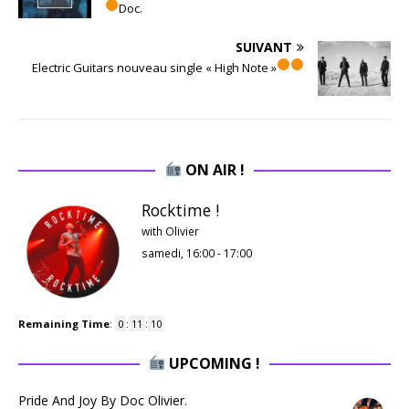
Doc.
SUIVANT
Electric Guitars nouveau single « High Note »
ON AIR !
Rocktime !
with Olivier
samedi, 16:00
-
17:00
Remaining Time
:
0
:
11
:
09
UPCOMING !
Pride And Joy By Doc Olivier.