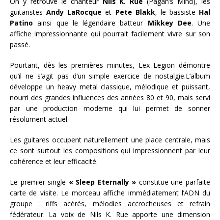
On y retrouve le chanteur
Nils K. Rue
(Pagan’s Mind), les
guitaristes
Andy LaRocque
et
Pete Blakk
, le bassiste
Hal
Patino
ainsi que le légendaire batteur
Mikkey Dee
. Une
affiche impressionnante qui pourrait facilement vivre sur son
passé.
Pourtant, dès les premières minutes, Lex Legion démontre
qu’il ne s’agit pas d’un simple exercice de nostalgie.L’album
développe un heavy metal classique, mélodique et puissant,
nourri des grandes influences des années 80 et 90, mais servi
par une production moderne qui lui permet de sonner
résolument actuel.
Les guitares occupent naturellement une place centrale, mais
ce sont surtout les compositions qui impressionnent par leur
cohérence et leur efficacité.
Le premier single
« Sleep Eternally »
constitue une parfaite
carte de visite. Le morceau affiche immédiatement l’ADN du
groupe : riffs acérés, mélodies accrocheuses et refrain
fédérateur. La voix de Nils K. Rue apporte une dimension