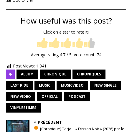
Doc Olivier
How useful was this post?
Click on a star to rate it!
Average rating
4.7
/ 5. Vote count:
74
Post Views:
1 041
ALBUM
CHRONIQUE
CHRONIQUES
LAST RIDE
MUSIC
MUSICVIDEO
NEW SINGLE
NEW VIDEO
OFFICIAL
PODCAST
VINYLESTIMES
PRÉCÉDENT
[Chronique] Tarja – « Frisson Noir » (2026) par le