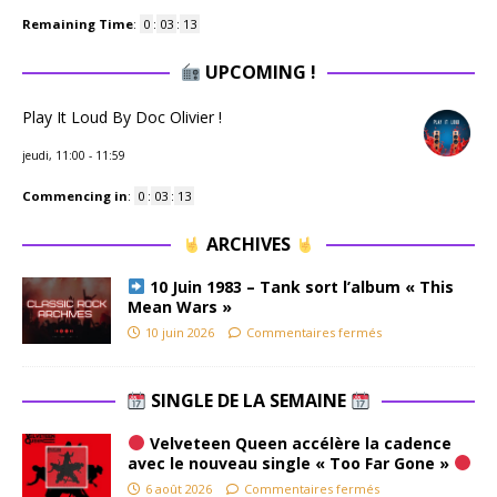
Remaining Time
:
0
:
03
:
13
UPCOMING !
Play It Loud By Doc Olivier !
jeudi, 11:00
-
11:59
Commencing in
:
0
:
03
:
13
ARCHIVES
10 Juin 1983 – Tank sort l’album « This
Mean Wars »
10 juin 2026
Commentaires fermés
SINGLE DE LA SEMAINE
Velveteen Queen accélère la cadence
avec le nouveau single « Too Far Gone »
6 août 2026
Commentaires fermés