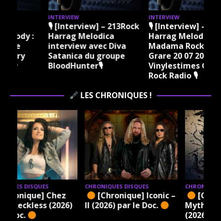
INTERVIEW
INTERVIEW
I
ock
🎙 [Interview] – 213Rock
🎙 [Interview] – 213Rock
Harrag Melodica &
Harrag Melodica Live
Madama Rock – Sylvie
interview avec Hannes
Grare 20 07 2026
Braun du groupe Kissin
Vinylestimes Classic
Dynamite 🎙
J
Rock Radio 🎙
LES CHRONIQUES !
CHRONIQUES DISQUES
CHRONIQUES DISQUES
c –
[Chronique] Lalu – A
[Chronique]
Mythmaker’s Demise
Zan/Cody – Beautiful
(2026) par le Doc.
‘N Damned (2026) par