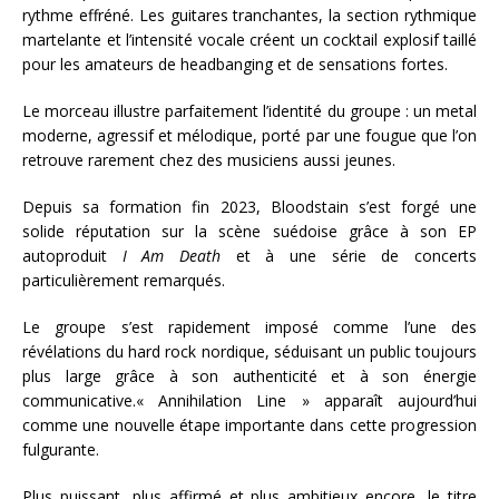
rythme effréné. Les guitares tranchantes, la section rythmique
martelante et l’intensité vocale créent un cocktail explosif taillé
pour les amateurs de headbanging et de sensations fortes.
Le morceau illustre parfaitement l’identité du groupe : un metal
moderne, agressif et mélodique, porté par une fougue que l’on
retrouve rarement chez des musiciens aussi jeunes.
Depuis sa formation fin 2023, Bloodstain s’est forgé une
solide réputation sur la scène suédoise grâce à son EP
autoproduit
I Am Death
et à une série de concerts
particulièrement remarqués.
Le groupe s’est rapidement imposé comme l’une des
révélations du hard rock nordique, séduisant un public toujours
plus large grâce à son authenticité et à son énergie
communicative.« Annihilation Line » apparaît aujourd’hui
comme une nouvelle étape importante dans cette progression
fulgurante.
Plus puissant, plus affirmé et plus ambitieux encore, le titre