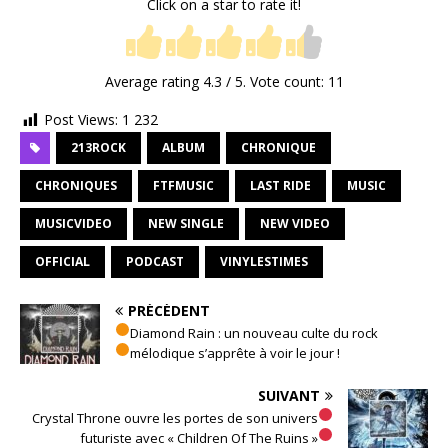
Click on a star to rate it!
Average rating
4.3
/ 5. Vote count:
11
Post Views:
1 232
213ROCK
ALBUM
CHRONIQUE
CHRONIQUES
FTFMUSIC
LAST RIDE
MUSIC
MUSICVIDEO
NEW SINGLE
NEW VIDEO
OFFICIAL
PODCAST
VINYLESTIMES
PRÉCÉDENT
Diamond Rain : un nouveau culte du rock
mélodique s’apprête à voir le jour !
SUIVANT
Crystal Throne ouvre les portes de son univers
futuriste avec « Children Of The Ruins »