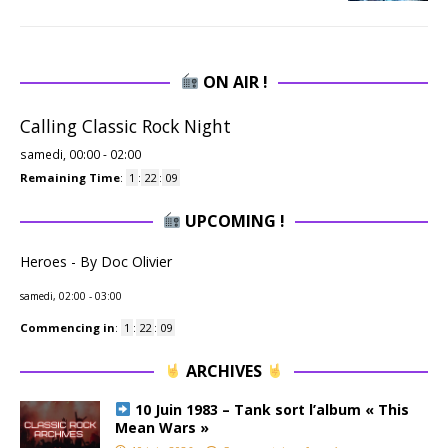
ON AIR !
Calling Classic Rock Night
samedi, 00:00
-
02:00
Remaining Time
:
1
:
22
:
08
UPCOMING !
Heroes - By Doc Olivier
samedi, 02:00
-
03:00
Commencing in
:
1
:
22
:
08
ARCHIVES
10 Juin 1983 – Tank sort l’album « This
Mean Wars »