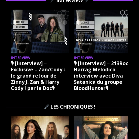
INTERVIEW
INTERVIEW
INTERVIEW
I
🎙 [Interview] –
🎙 [Interview] – 213Rock
Exclusive – Zan/Cody :
Harrag Melodica
le grand retour de
interview avec Diva
Zinny J. Zan & Harry
Satanica du groupe
Cody ! par le Doc🎙
BloodHunter🎙
LES CHRONIQUES !