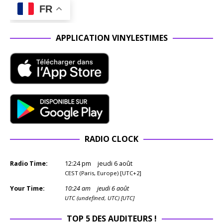
FR
APPLICATION VINYLESTIMES
RADIO CLOCK
Radio Time:
12
:
24
pm
jeudi 6 août
CEST (Paris, Europe) [UTC+2]
Your Time:
10
:
24
am
jeudi 6 août
UTC (undefined, UTC) [UTC]
TOP 5 DES AUDITEURS !