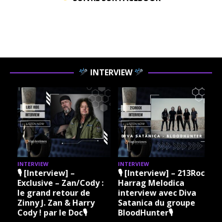
INTERVIEW
INTERVIEW
INTERVIEW
I
🎙 [Interview] –
🎙 [Interview] – 213Rock
Exclusive – Zan/Cody :
Harrag Melodica
le grand retour de
interview avec Diva
Zinny J. Zan & Harry
Satanica du groupe
Cody ! par le Doc🎙
BloodHunter🎙