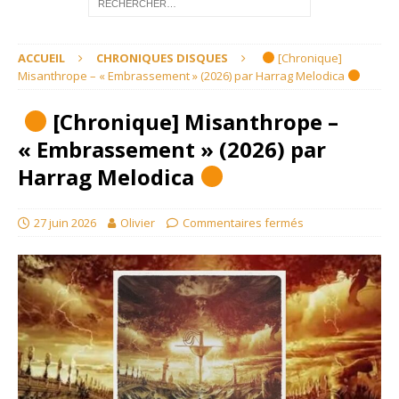
ACCUEIL
CHRONIQUES DISQUES
[Chronique]
Misanthrope – « Embrassement » (2026) par Harrag Melodica
[Chronique] Misanthrope –
« Embrassement » (2026) par
Harrag Melodica
27 juin 2026
Olivier
Commentaires fermés