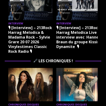
INTERVIEW
INTERVIEW
I
ock
🎙 [Interview] – 213Rock
🎙 [Interview] – 213Rock
Harrag Melodica &
Harrag Melodica Live
Madama Rock – Sylvie
interview avec Hannes
Grare 20 07 2026
Braun du groupe Kissin
Vinylestimes Classic
Dynamite 🎙
J
Rock Radio 🎙
LES CHRONIQUES !
CHRONIQUES DISQUES
CHRONIQUES DISQUES