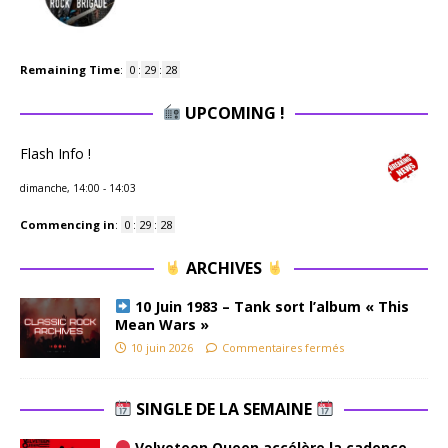
Remaining Time
:
0
:
29
:
27
UPCOMING !
Flash Info !
dimanche, 14:00
-
14:03
Commencing in
:
0
:
29
:
27
ARCHIVES
10 Juin 1983 – Tank sort l’album « This
Mean Wars »
10 juin 2026
Commentaires fermés
SINGLE DE LA SEMAINE
Velveteen Queen accélère la cadence