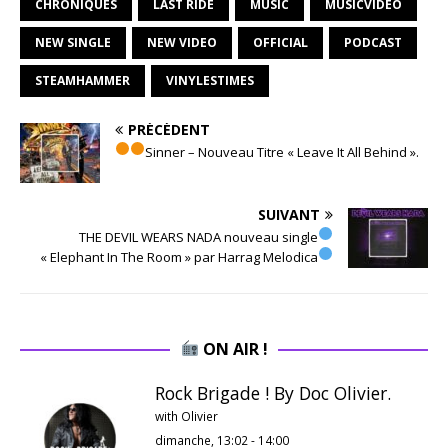
CHRONIQUES
LAST RIDE
MUSIC
MUSICVIDEO
NEW SINGLE
NEW VIDEO
OFFICIAL
PODCAST
STEAMHAMMER
VINYLESTIMES
PRÉCÉDENT
Sinner – Nouveau Titre « Leave It All Behind ».
SUIVANT
THE DEVIL WEARS NADA nouveau single
« Elephant In The Room » par Harrag Melodica
ON AIR !
Rock Brigade ! By Doc Olivier.
with Olivier
dimanche, 13:02
-
14:00