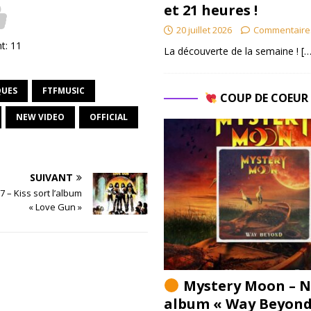
et 21 heures !
20 juillet 2026
Commentaire
nt:
11
La découverte de la semaine !
[…
UES
FTFMUSIC
COUP DE COEU
NEW VIDEO
OFFICIAL
SUIVANT
7 – Kiss sort l’album
« Love Gun »
Mystery Moon – N
album « Way Beyond