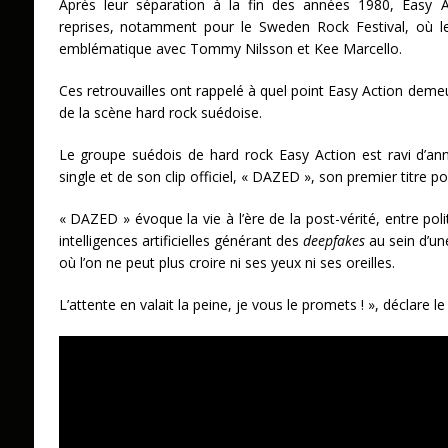
Après leur séparation à la fin des années 1980, Easy A
reprises, notamment pour le Sweden Rock Festival, où l
emblématique avec Tommy Nilsson et Kee Marcello.
Ces retrouvailles ont rappelé à quel point Easy Action dem
de la scène hard rock suédoise.
Le groupe suédois de hard rock Easy Action est ravi d’an
single et de son clip officiel, « DAZED », son premier titre pou
« DAZED » évoque la vie à l’ère de la post-vérité, entre polit
intelligences artificielles générant des
deepfakes
au sein d’un
où l’on ne peut plus croire ni ses yeux ni ses oreilles.
L’attente en valait la peine, je vous le promets ! », déclare