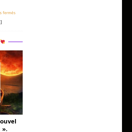
s fermés
]
R
ouvel
 ».