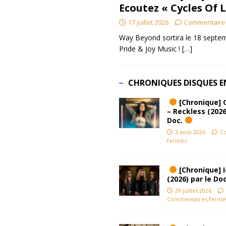
Ecoutez « Cycles Of 
17 juillet 2026
Commentaire
Way Beyond sortira le 18 septem
Pride & Joy Music !
[…]
CHRONIQUES DISQUES E
[Chronique] 
– Reckless (2026
Doc.
3 août 2026
C
fermés
[Chronique] Ic
(2026) par le Do
29 juillet 2026
Commentaires fermé