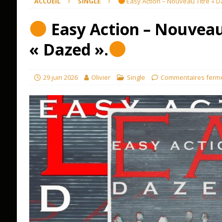
ACCUEIL
SINGLE
Easy Action – Nouveau Titre « D
Easy Action – Nouveau
« Dazed ».
29 juin 2026
Olivier
Single
Commentaires ferm