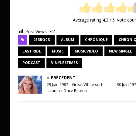
Average rating
4.3
/ 5. Vote cou
Post Views:
761
213ROCK
ALBUM
CHRONIQUE
CHRONIQ
LAST RIDE
MUSIC
MUSICVIDEO
NEW SINGLE
PODCAST
VINYLESTIMES
PRÉCÉDENT
29 Juin 1987 – Great White sort
30 Juin 197
l’album » Once Bitten »