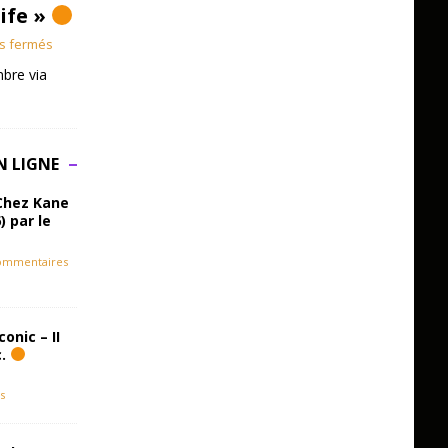
Life »
s fermés
bre via
N LIGNE
Chez Kane
) par le
ommentaires
onic – II
c.
s