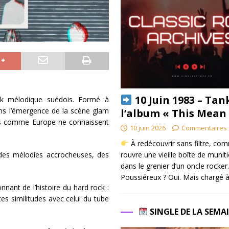
10 Juin 1983 – Tan
ck mélodique suédois. Formé à
ns l’émergence de la scène glam
l’album « This Mean
ons comme Europe ne connaissent
10 juin 2026
Commentaires 
À redécouvrir sans filtre, co
rouvre une vieille boîte de munit
des mélodies accrocheuses, des
dans le grenier d’un oncle rocker.
Poussiéreux ? Oui. Mais chargé à
nant de l’histoire du hard rock :
es similitudes avec celui du tube
SINGLE DE LA SEMA