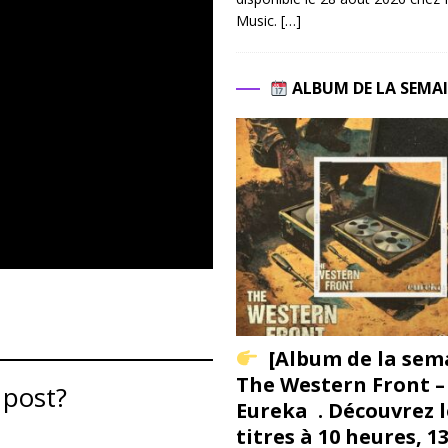
Music.
[…]
ALBUM DE LA SEMA
[Album de la sem
The Western Front –
 post?
Eureka . Découvrez l
titres à 10 heures, 1