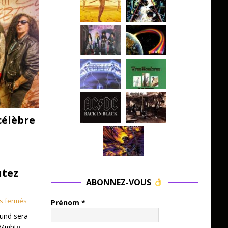
célèbre
utez
ABONNEZ-VOUS
s fermés
Prénom
*
und sera
Mighty