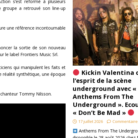
ction s’est reformé à plusieurs
e groupe a retrouvé son line-up
eure une référence incontournable
noncer la sortie de son nouveau
r le label Frontiers Music Srl.
iciens qui manipulent les faits et
Kickin Valentina 
e réalité synthétique, une époque
l’esprit de la scène
underground avec «
 le chanteur Tommy Nilsson.
Anthems From The
Underground ». Eco
« Don’t Be Mad »
17 juillet 2026
Commentaire
​ Anthems From The Undergro
disponible le 28 août 2026 chez 