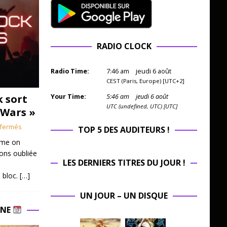
RADIO CLOCK
Radio Time:
7
:
46
am
jeudi 6 août
CEST (Paris, Europe) [UTC+2]
k sort
Your Time:
5
:
46
am
jeudi 6 août
UTC (undefined, UTC) [UTC]
 Wars »
fermés
TOP 5 DES AUDITEURS !
mme on
ions oubliée
LES DERNIERS TITRES DU JOUR !
 bloc.
[…]
UN JOUR – UN DISQUE
INE