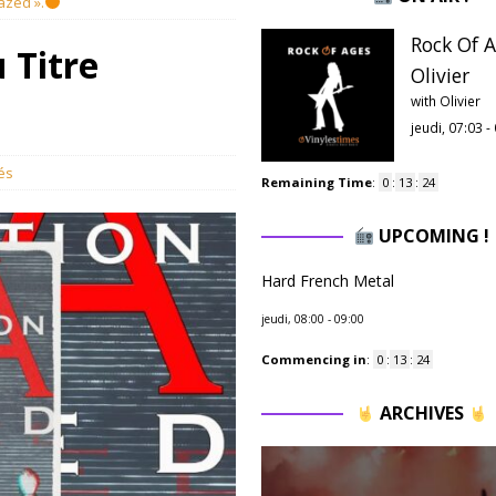
azed ».
Rock Of A
 Titre
Olivier
with Olivier
jeudi, 07:03
-
és
Remaining Time
:
0
:
13
:
23
UPCOMING !
Hard French Metal
jeudi, 08:00
-
09:00
Commencing in
:
0
:
13
:
23
ARCHIVES