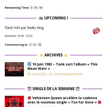
Remaining Time
:
0
:
41
:
55
UPCOMING !
Flash Info par Radio King.
dimanche, 10:00
-
10:02
Commencing in
:
0
:
41
:
55
ARCHIVES
10 Juin 1983 – Tank sort l’album « This
Mean Wars »
10 juin 2026
Commentaires fermés
SINGLE DE LA SEMAINE
Velveteen Queen accélère la cadence
avec le nouveau single « Too Far Gone »