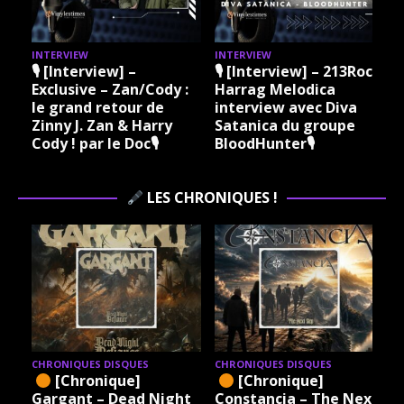
INTERVIEW
INTERVIEW
I
🎙 [Interview] –
🎙 [Interview] – 213Rock
Exclusive – Zan/Cody :
Harrag Melodica
le grand retour de
interview avec Diva
Zinny J. Zan & Harry
Satanica du groupe
Cody ! par le Doc🎙
BloodHunter🎙
LES CHRONIQUES !
CHRONIQUES DISQUES
CHRONIQUES DISQUES
[Chronique]
[Chronique]
Gargant – Dead Night
Constancia – The Next