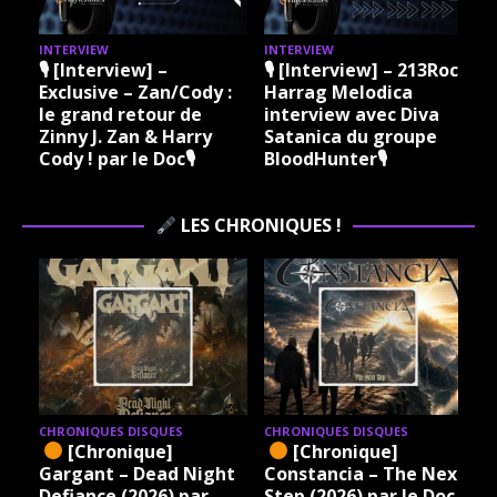
INTERVIEW
INTERVIEW
I
🎙 [Interview] –
🎙 [Interview] – 213Rock
Exclusive – Zan/Cody :
Harrag Melodica
le grand retour de
interview avec Diva
Zinny J. Zan & Harry
Satanica du groupe
Cody ! par le Doc🎙
BloodHunter🎙
LES CHRONIQUES !
CHRONIQUES DISQUES
CHRONIQUES DISQUES
[Chronique]
[Chronique]
Gargant – Dead Night
Constancia – The Next
Defiance (2026) par
Step (2026) par le Doc.