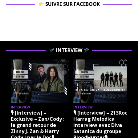
SUIVRE SUR FACEBOOK
INTERVIEW
INTERVIEW
INTERVIEW
I
🎙 [Interview] –
🎙 [Interview] – 213Rock
Exclusive – Zan/Cody :
Harrag Melodica
le grand retour de
interview avec Diva
Zinny J. Zan & Harry
Satanica du groupe
Cody ! par le Doc🎙
BloodHunter🎙