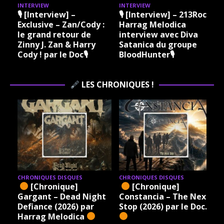
INTERVIEW
INTERVIEW
I
🎙 [Interview] –
🎙 [Interview] – 213Rock
Exclusive – Zan/Cody :
Harrag Melodica
le grand retour de
interview avec Diva
Zinny J. Zan & Harry
Satanica du groupe
Cody ! par le Doc🎙
BloodHunter🎙
LES CHRONIQUES !
CHRONIQUES DISQUES
CHRONIQUES DISQUES
[Chronique]
[Chronique]
Gargant – Dead Night
Constancia – The Next
Defiance (2026) par
Stop (2026) par le Doc.
Harrag Melodica