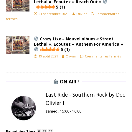
Lethal ». Ecoutez « Reach Out »
5 (1)
21 septembre 2021
Olivier
Commentaires
fermés
Crazy Lixx – Nouvel album « Street
Lethal ». Ecoutez « Anthem For America »
5 (1)
19 août 2021
Olivier
Commentaires fermés
ON AIR !
Last Ride - Southern Rock by Doc
Olivier !
samedi, 15:00
-
16:00
Remaining Time
:
0
:
23
:
26